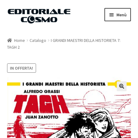
Vai
Vai
Menù
alla
al
navigazione
contenuto
Home
Home
Catalogo
I GRANDI MAESTRI DELLA HISTORIETA 7:
TAGH 2
Catalogo
Carrello
IN OFFERTA!
Il mio account