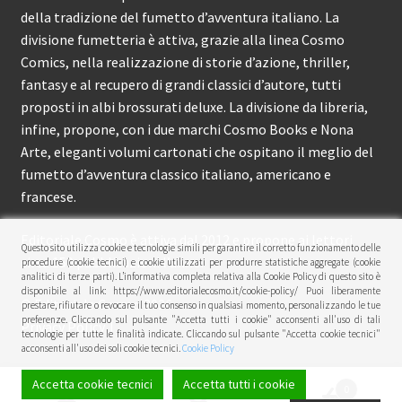
della tradizione del fumetto d’avventura italiano. La
divisione fumetteria è attiva, grazie alla linea Cosmo
Comics, nella realizzazione di storie d’azione, thriller,
fantasy e al recupero di grandi classici d’autore, tutti
proposti in albi brossurati deluxe. La divisione da libreria,
infine, propone, con i due marchi Cosmo Books e Nona
Arte, eleganti volumi cartonati che ospitano il meglio del
fumetto d’avventura classico italiano, americano e
francese.
Editoriale Cosmo è attiva dal 2012 e propone ai lettori
Questo sito utilizza cookie e tecnologie simili per garantire il corretto funzionamento delle
circa 150 pubblicazioni l’anno.
procedure (cookie tecnici) e cookie utilizzati per produrre statistiche aggregate (cookie
analitici di terze parti). L’informativa completa relativa alla Cookie Policy di questo sito è
disponibile al link: https://www.editorialecosmo.it/cookie-policy/ Puoi liberamente
© Editoriale Cosmo 2026
prestare, rifiutare o revocare il tuo consenso in qualsiasi momento, personalizzando le tue
preferenze. Cliccando sul pulsante "Accetta tutti i cookie" acconsenti all'uso di tali
Privacy Policy
tecnologie per tutte le finalità indicate. Cliccando sul pulsante "Accetta cookie tecnici"
acconsenti all'uso dei soli cookie tecnici.
Cookie Policy
Accetta cookie tecnici
Accetta tutti i cookie
0