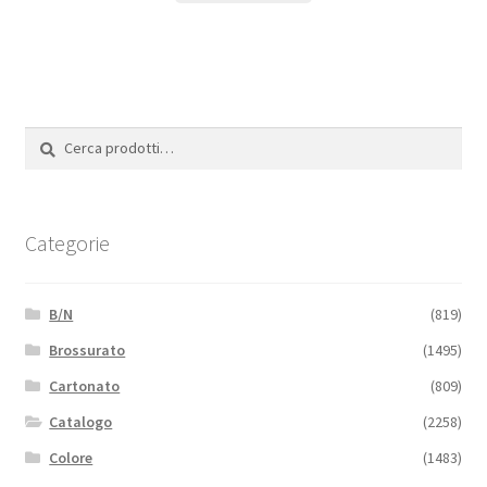
Cerca:
Cerca
Categorie
B/N
(819)
Brossurato
(1495)
Cartonato
(809)
Catalogo
(2258)
Colore
(1483)