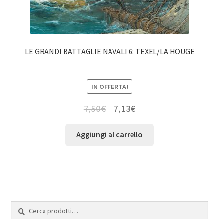
LE GRANDI BATTAGLIE NAVALI 6: TEXEL/LA HOUGE
IN OFFERTA!
7,50
€
7,13
€
Aggiungi al carrello
Cerca:
Cerca