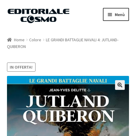
Vai
Vai
Menù
alla
al
navigazione
contenuto
Home
Home
Colore
LE GRANDI BATTAGLIE NAVALI 4: JUTLAND-
QUIBERON
Catalogo
Carrello
IN OFFERTA!
Il mio account