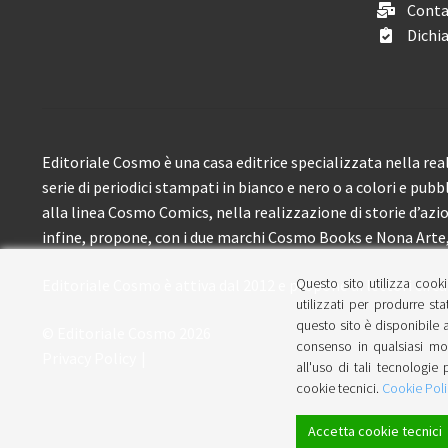
Conta
Dichia
Editoriale Cosmo è una casa editrice specializzata nella real
serie di periodici stampati in bianco e nero o a colori e pubb
alla linea Cosmo Comics, nella realizzazione di storie d’azione
infine, propone, con i due marchi Cosmo Books e Nona Arte, 
Questo sito utilizza cooki
Editoriale Cosmo è attiva dal 2012 e propone ai lettori circa
utilizzati per produrre sta
questo sito è disponibile a
© Editoriale Cosmo 2026
consenso in qualsiasi mom
Privacy Policy
all'uso di tali tecnologie 
cookie tecnici.
Cookie Poli
Accetta cookie tecnici