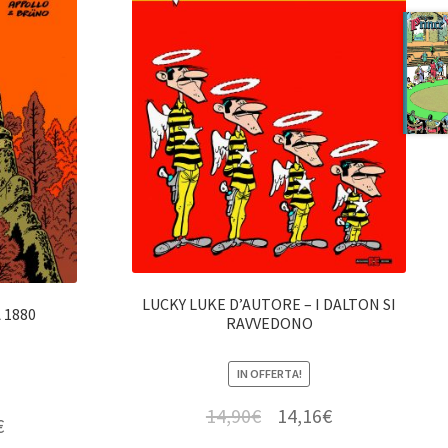
LUCKY LUKE D’AUTORE – I DALTON SI
 1880
RAVVEDONO
IN OFFERTA!
14,90
€
14,16
€
€