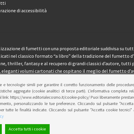
tti
razione di accessibilità
izzazione di fumetti con una proposta editoriale suddivisa su tutti 
licati nel classico formato “a libro” della tradizione del fumetto d
, thriller, fantasy e al recupero di grandi classici d’autore, tutti p
eleganti volumi cartonati che ospitano il meglio del fumetto d’av
e e tecnologie simili per garantire il corretto funzionamento delle procedur
 150 pubblicazioni l’anno.
tistiche aggregate (cookie analitici di terze parti). L’informativa completa re
l link: https://www.editorialecosmo.it/cookie-policy/ Puoi liberamente prestare,
ento, personalizzando le tue preferenze. Cliccando sul pulsante "Accetta 
per tutte le finalità indicate. Cliccando sul pulsante "Accetta cookie tecnici"
cy
Accetta tutti i cookie