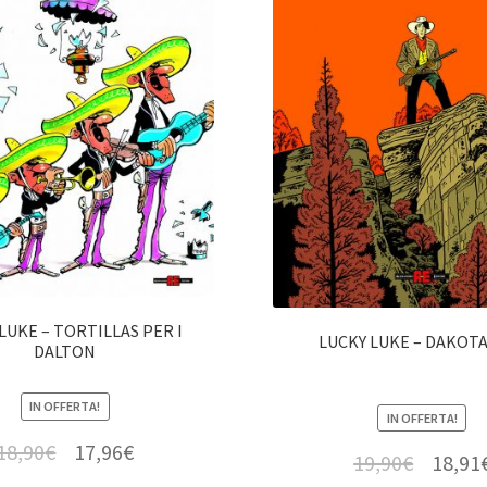
LUKE – TORTILLAS PER I
LUCKY LUKE – DAKOTA
DALTON
IN OFFERTA!
IN OFFERTA!
18,90
€
17,96
€
19,90
€
18,91