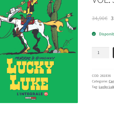
34,90
€
3
Disponib
Quantità
COD:
261836
Categorie:
Ca
Tag:
Lucky Lu