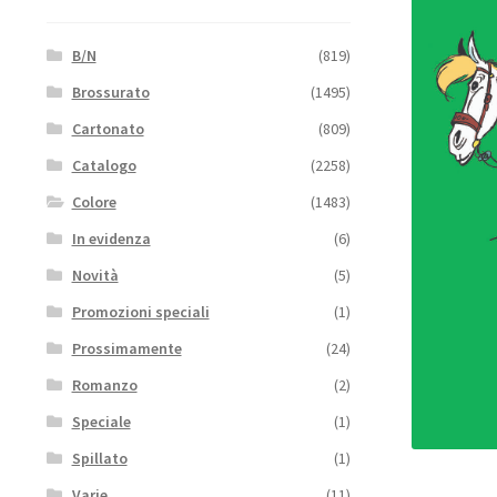
B/N
(819)
Brossurato
(1495)
Cartonato
(809)
Catalogo
(2258)
Colore
(1483)
In evidenza
(6)
Novità
(5)
Promozioni speciali
(1)
Prossimamente
(24)
Romanzo
(2)
Speciale
(1)
Spillato
(1)
Varie
(11)