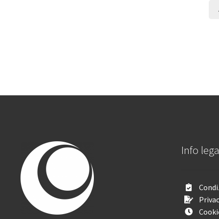
Info lega
Condiz
Privac
Cooki