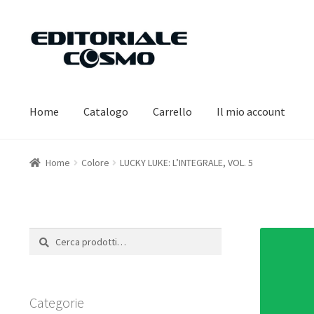
Vai
Vai
alla
al
navigazione
contenuto
Home
Catalogo
Carrello
Il mio account
Home
Colore
LUCKY LUKE: L’INTEGRALE, VOL. 5
Cerca:
Cerca
Categorie