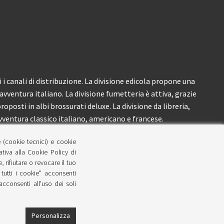
i canali di distribuzione. La divisione edicola propone una
’avventura italiano. La divisione fumetteria è attiva, grazie
roposti in albi brossurati deluxe. La divisione da libreria,
ventura classico italiano, americano e francese.
e (cookie tecnici) e cookie
lativa alla Cookie Policy di
 rifiutare o revocare il tuo
tutti i cookie" acconsenti
 acconsenti all'uso dei soli
Personalizza