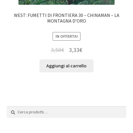
WEST: FUMETTI DI FRONTIERA 30 – CHINAMAN – LA
MONTAGNA D’ORO
IN OFFERTA!
3,50
€
3,33
€
Aggiungi al carrello
Cerca:
Cerca