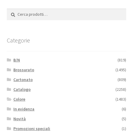
Cerca:
Cerca
Categorie
B/N
(819)
Brossurato
(1495)
Cartonato
(809)
Catalogo
(2258)
Colore
(1483)
In evidenza
(6)
Novità
(5)
Promozioni speciali
(1)