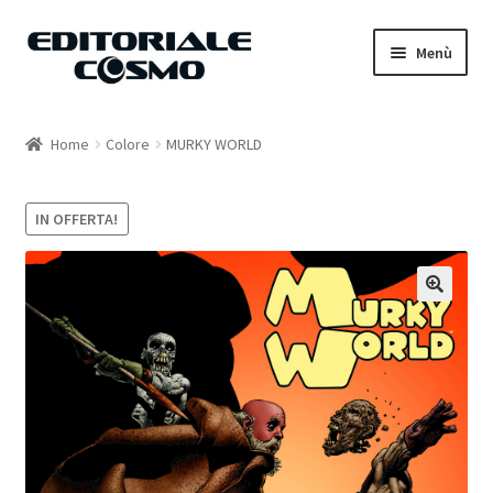
Vai
Vai
Menù
alla
al
navigazione
contenuto
Home
Home
Colore
MURKY WORLD
Catalogo
IN OFFERTA!
Carrello
Il mio account