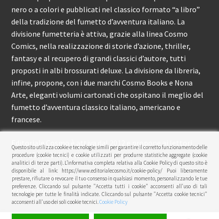
nero o a colori e pubblicati nel classico formato “a libro”
della tradizione del fumetto d’avventura italiano. La
divisione fumetteria è attiva, grazie alla linea Cosmo
Comics, nella realizzazione di storie d’azione, thriller,
fantasy e al recupero di grandi classici d’autore, tutti
proposti in albi brossurati deluxe. La divisione da libreria,
infine, propone, con i due marchi Cosmo Books e Nona
Arte, eleganti volumi cartonati che ospitano il meglio del
fumetto d’avventura classico italiano, americano e
francese.
Editoriale Cosmo è attiva dal 2012 e propone ai lettori
Questo sito utilizza cookie e tecnologie simili per garantire il corretto funzionamento delle
circa 150 pubblicazioni l’anno.
procedure (cookie tecnici) e cookie utilizzati per produrre statistiche aggregate (cookie
analitici di terze parti). L’informativa completa relativa alla Cookie Policy di questo sito è
disponibile al link: https://www.editorialecosmo.it/cookie-policy/ Puoi liberamente
© Editoriale Cosmo 2026
prestare, rifiutare o revocare il tuo consenso in qualsiasi momento, personalizzando le tue
preferenze. Cliccando sul pulsante "Accetta tutti i cookie" acconsenti all'uso di tali
Privacy Policy
tecnologie per tutte le finalità indicate. Cliccando sul pulsante "Accetta cookie tecnici"
acconsenti all'uso dei soli cookie tecnici.
Cookie Policy