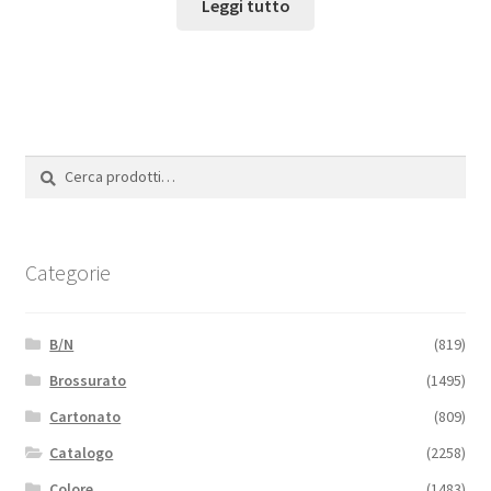
Leggi tutto
Cerca:
Cerca
Categorie
B/N
(819)
Brossurato
(1495)
Cartonato
(809)
Catalogo
(2258)
Colore
(1483)