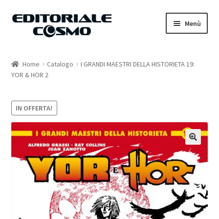
Vai
Vai
Menù
alla
al
navigazione
contenuto
Home
Home
Catalogo
I GRANDI MAESTRI DELLA HISTORIETA 19:
YOR & HOR 2
Catalogo
Carrello
IN OFFERTA!
Il mio account