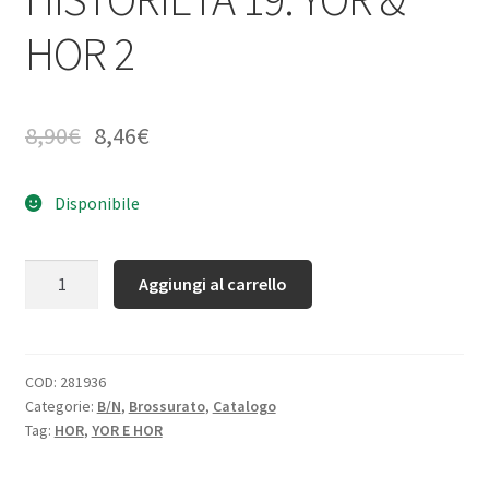
HOR 2
8,90
€
8,46
€
Disponibile
Quantità
Aggiungi al carrello
COD:
281936
Categorie:
B/N
,
Brossurato
,
Catalogo
Tag:
HOR
,
YOR E HOR