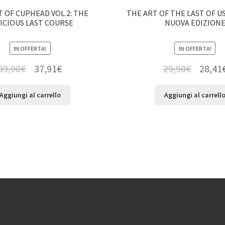
 OF CUPHEAD VOL.2: THE
THE ART OF THE LAST OF US
ICIOUS LAST COURSE
NUOVA EDIZION
IN OFFERTA!
IN OFFERTA!
39,90
€
37,91
€
29,90
€
28,41
Aggiungi al carrello
Aggiungi al carrell