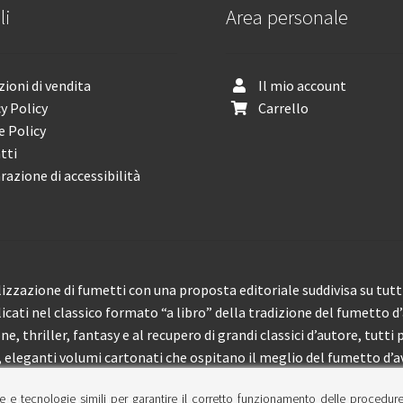
li
Area personale
ioni di vendita
Il mio account
y Policy
Carrello
e Policy
tti
razione di accessibilità
izzazione di fumetti con una proposta editoriale suddivisa su tutti 
licati nel classico formato “a libro” della tradizione del fumetto d
, thriller, fantasy e al recupero di grandi classici d’autore, tutti p
eleganti volumi cartonati che ospitano il meglio del fumetto d’av
e e tecnologie simili per garantire il corretto funzionamento delle procedur
 150 pubblicazioni l’anno.