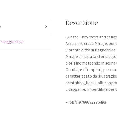
Descrizione
e
Questo libro oversized deluxe
ni aggiuntive
Assassin’s creed Mirage, pun
vibrante città di Baghdad del 
Mirage ci narra la storia di 
d’origine mettendo in scena la
Occulti, e i Templari, per or
caratterizzato da illustrazi
armi abbaglianti, offre appro
videogame. Imperdibile per tut
– ISBN: 9788892976498