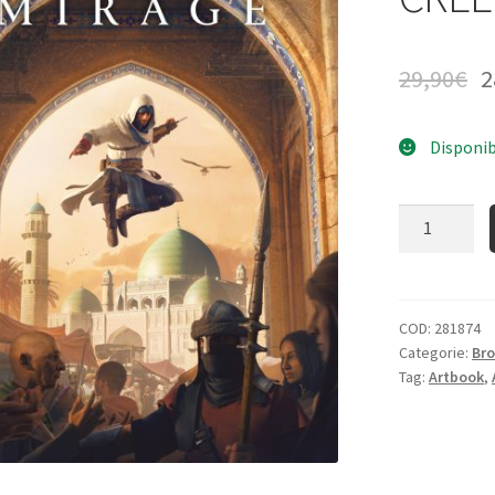
29,90
€
2
Disponib
Quantità
COD:
281874
Categorie:
Bro
Tag:
Artbook
,