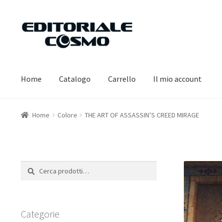
Vai
Vai
alla
al
navigazione
contenuto
Home
Catalogo
Carrello
Il mio account
Home
Colore
THE ART OF ASSASSIN’S CREED MIRAGE
Cerca:
Cerca
Categorie