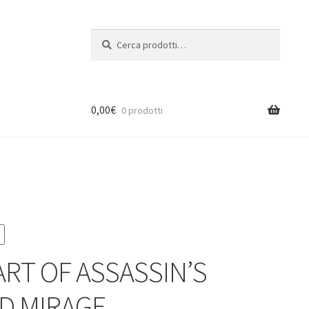
Cerca:
Cerca
0,00
€
0 prodotti
ART OF ASSASSIN’S
D MIRAGE