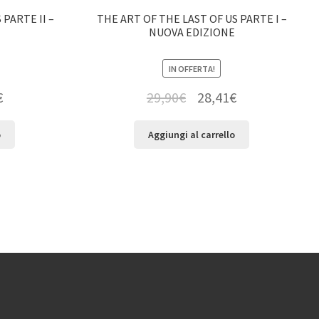
 PARTE II –
THE ART OF THE LAST OF US PARTE I –
E
NUOVA EDIZIONE
IN OFFERTA!
€
29,90
€
28,41
€
o
Aggiungi al carrello