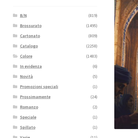
B/N
(819)
Brossurato
(1495)
Cartonato
(809)
Catalogo
(2258)
Colore
(1483)
In evidenza
(6)
Novità
(5)
Promozioni speciali
(1)
Prossimamente
(24)
Romanzo
(2)
Speciale
(1)
Spillato
(1)
Varie
(11)