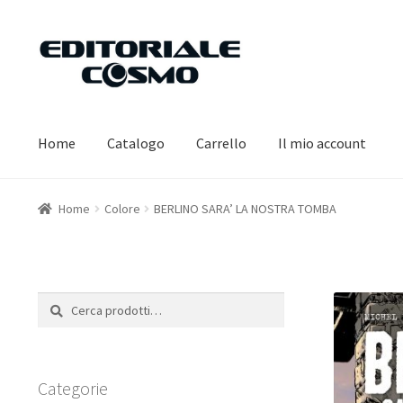
Vai
Vai
alla
al
navigazione
contenuto
Home
Catalogo
Carrello
Il mio account
Home
Colore
BERLINO SARA’ LA NOSTRA TOMBA
Cerca:
Cerca
Categorie