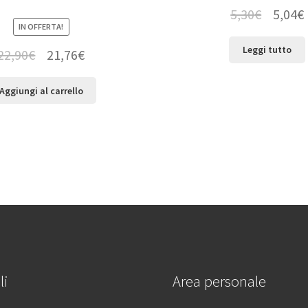
5,30
€
5,04
€
IN OFFERTA!
Leggi tutto
22,90
€
21,76
€
Aggiungi al carrello
li
Area personale