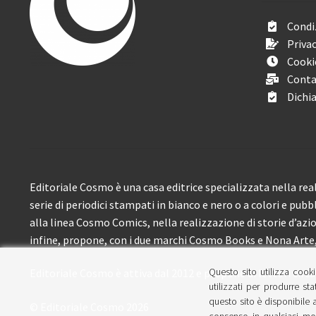
Condiz
Privac
Cooki
Conta
Dichia
Editoriale Cosmo è una casa editrice specializzata nella real
serie di periodici stampati in bianco e nero o a colori e pubb
alla linea Cosmo Comics, nella realizzazione di storie d’azione
infine, propone, con i due marchi Cosmo Books e Nona Arte, 
Questo sito utilizza cooki
Editoriale Cosmo è attiva dal 2012 e propone ai lettori circa
utilizzati per produrre sta
questo sito è disponibile a
© Editoriale Cosmo 2026