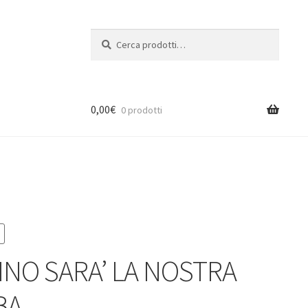
Cerca:
Cerca
0,00
€
0 prodotti
INO SARA’ LA NOSTRA
BA