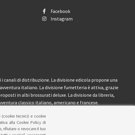
Facebook
Instagram
i canali di distribuzione. La divisione edicola propone una
’avventura italiano. La divisione fumetteria è attiva, grazie
roposti in albi brossurati deluxe. La divisione da libreria,
ventura classico italiano, americano e francese.
e (cookie tecnici) e cookie
lativa alla Cookie Policy di
 rifiutare o revocare il tuo