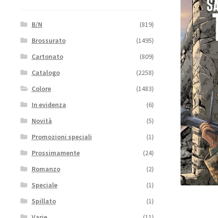
B/N
(819)
Brossurato
(1495)
Cartonato
(809)
Catalogo
(2258)
Colore
(1483)
In evidenza
(6)
Novità
(5)
Promozioni speciali
(1)
Prossimamente
(24)
Romanzo
(2)
Speciale
(1)
Spillato
(1)
Varie
(11)