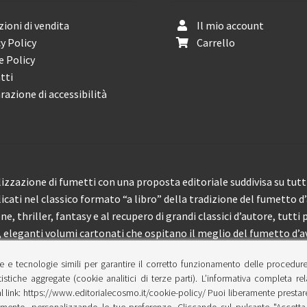
ioni di vendita
Il mio account
y Policy
Carrello
e Policy
tti
razione di accessibilità
izzazione di fumetti con una proposta editoriale suddivisa su tutti 
licati nel classico formato “a libro” della tradizione del fumetto d
, thriller, fantasy e al recupero di grandi classici d’autore, tutti p
eleganti volumi cartonati che ospitano il meglio del fumetto d’av
e e tecnologie simili per garantire il corretto funzionamento delle procedur
 150 pubblicazioni l’anno.
tistiche aggregate (cookie analitici di terze parti). L’informativa completa re
l link: https://www.editorialecosmo.it/cookie-policy/ Puoi liberamente prestare,