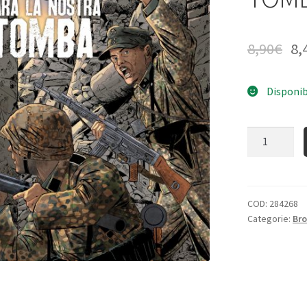
8,90
€
8,
Disponib
Quantità
COD:
284268
Categorie:
Bro