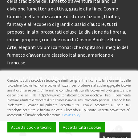
della tradizione del fumetto d’avventura italiano. La
divisione fumetteria è attiva, grazie alla linea Cosmo
Comics, nella realizzazione di storie d’azione, thriller,
fantasy e al recupero di grandi classici d’autore, tutti
proposti in albi brossurati deluxe. La divisione da libreria,
infine, propone, con i due marchi Cosmo Books e Nona
Arte, eleganti volumi cartonati che ospitano il meglio del
fumetto d’avventura classico italiano, americano e
francese.
Editoriale Cosmo è attiva dal 2012 e propone ai lettori
Questo sito utilizza cookie e tecnologie simili per garantire il corretto funzionamento delle
circa 150 pubblicazioni l’anno.
procedure (cookie tecnici) e cookie utilizzati per produrre statistiche aggregate (cookie
analitici di terze parti). L’informativa completa relativa alla Cookie Policy di questo sito è
disponibile al link: https://www.editorialecosmo.it/cookie-policy/ Puoi liberamente
© Editoriale Cosmo 2026
prestare, rifiutare o revocare il tuo consenso in qualsiasi momento, personalizzando le tue
preferenze. Cliccando sul pulsante "Accetta tutti i cookie" acconsenti all'uso di tali
Privacy Policy
tecnologie per tutte le finalità indicate. Cliccando sul pulsante "Accetta cookie tecnici"
acconsenti all'uso dei soli cookie tecnici.
Cookie Policy
Accetta cookie tecnici
Accetta tutti i cookie
0
Cerca:
Cerca
Personalizza