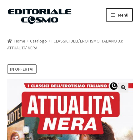
Vai
Vai
Menù
alla
al
navigazione
contenuto
Home
Home
Catalogo
I CLASSICI DELL’EROTISMO ITALIANO 33:
ATTUALITA’ NERA
Catalogo
Carrello
IN OFFERTA!
Il mio account