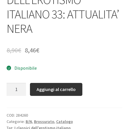
ITALIANO 33: ATTUALITA’
NERA
8,90
€
8,46
€
Disponibile
Quantità
Aggiungi al carrello
COD:
284260
Categorie:
B/N
,
Brossurato
,
Catalogo
Tag:
I classici dell'erotismo italiano