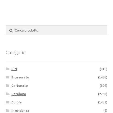
Cerca:
Cerca
Categorie
B/N
(819)
Brossurato
(1495)
Cartonato
(809)
Catalogo
(2258)
Colore
(1483)
In evidenza
(6)