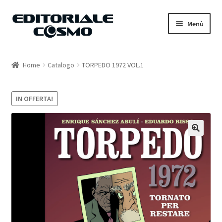
Vai
Vai
Menù
alla
al
navigazione
contenuto
Home
Home
Catalogo
TORPEDO 1972 VOL.1
Catalogo
IN OFFERTA!
Carrello
Il mio account