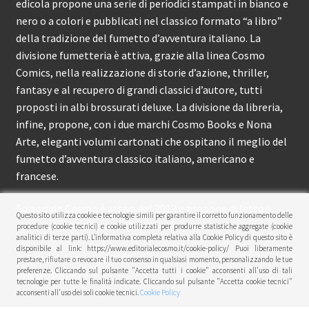
edicola propone una serie di periodici stampati in bianco e
nero o a colori e pubblicati nel classico formato “a libro”
della tradizione del fumetto d’avventura italiano. La
divisione fumetteria è attiva, grazie alla linea Cosmo
Comics, nella realizzazione di storie d’azione, thriller,
fantasy e al recupero di grandi classici d’autore, tutti
proposti in albi brossurati deluxe. La divisione da libreria,
infine, propone, con i due marchi Cosmo Books e Nona
Arte, eleganti volumi cartonati che ospitano il meglio del
fumetto d’avventura classico italiano, americano e
francese.
Editoriale Cosmo è attiva dal 2012 e propone ai lettori
Questo sito utilizza cookie e tecnologie simili per garantire il corretto funzionamento delle
circa 150 pubblicazioni l’anno.
procedure (cookie tecnici) e cookie utilizzati per produrre statistiche aggregate (cookie
analitici di terze parti). L’informativa completa relativa alla Cookie Policy di questo sito è
disponibile al link: https://www.editorialecosmo.it/cookie-policy/ Puoi liberamente
© Editoriale Cosmo 2026
prestare, rifiutare o revocare il tuo consenso in qualsiasi momento, personalizzando le tue
preferenze. Cliccando sul pulsante "Accetta tutti i cookie" acconsenti all'uso di tali
Privacy Policy
tecnologie per tutte le finalità indicate. Cliccando sul pulsante "Accetta cookie tecnici"
acconsenti all'uso dei soli cookie tecnici.
Cookie Policy