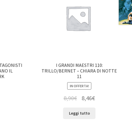
OTAGONISTI
I GRANDI MAESTRI 110:
ANO IL
TRILLO/BERNET – CHIARA DI NOTTE
RK
11
IN OFFERTA!
8,90
€
8,46
€
Leggi tutto