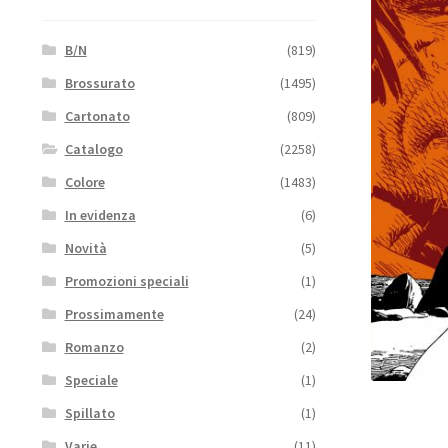
B/N
(819)
Brossurato
(1495)
Cartonato
(809)
Catalogo
(2258)
Colore
(1483)
In evidenza
(6)
Novità
(5)
Promozioni speciali
(1)
Prossimamente
(24)
Romanzo
(2)
Speciale
(1)
Spillato
(1)
Varie
(11)