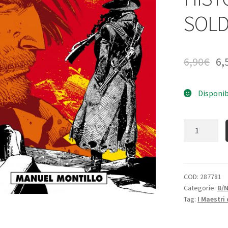
SOLD
6,90
€
6,
Disponib
Quantità
COD:
287781
Categorie:
B/
Tag:
I Maestri 