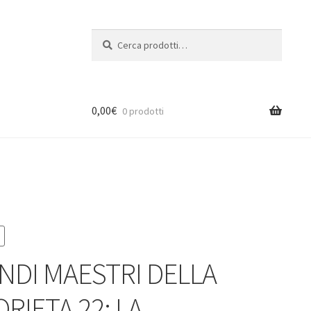
Cerca:
Cerca
0,00
€
0 prodotti
ANDI MAESTRI DELLA
RIETA 22: LA