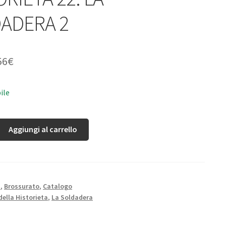
ADERA 2
56
€
ile
Aggiungi al carrello
N
,
Brossurato
,
Catalogo
della Historieta
,
La Soldadera