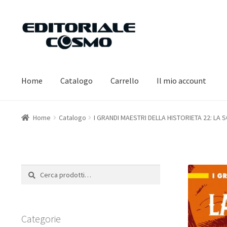
Vai
Vai
alla
al
navigazione
contenuto
Home
Catalogo
Carrello
Il mio account
Home
Catalogo
I GRANDI MAESTRI DELLA HISTORIETA 22: LA
Cerca:
Cerca
Categorie