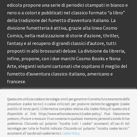
edicola propone una serie di periodici stampati in bianco e
nero o a colori e pubblicati nel classico formato “a libro”
della tradizione del fumetto d’avventura italiano. La
divisione fumetteria è attiva, grazie alla linea Cosmo
Comics, nella realizzazione di storie d’azione, thriller,
fantasy e al recupero di grandi classici d’autore, tutti
proposti in albi brossurati deluxe. La divisione da libreria,
infine, propone, con i due marchi Cosmo Books e Nona
Arte, eleganti volumi cartonati che ospitano il meglio del
fumetto d’avventura classico italiano, americano e
francese.
Editoriale Cosmo è attiva dal 2012 e propone ai lettori
Questo sito utilizza cookie e tecnologie simili per garantire il corretto funzionamento delle
circa 150 pubblicazioni l’anno.
procedure (cookie tecnici) e cookie utilizzati per produrre statistiche aggregate (cookie
analitici di terze parti). L’informativa completa relativa alla Cookie Policy di questo sito è
disponibile al link: https://www.editorialecosmo.it/cookie-policy/ Puoi liberamente
© Editoriale Cosmo 2026
prestare, rifiutare o revocare il tuo consenso in qualsiasi momento, personalizzando le tue
preferenze. Cliccando sul pulsante "Accetta tutti i cookie" acconsenti all'uso di tali
Privacy Policy
tecnologie per tutte le finalità indicate. Cliccando sul pulsante "Accetta cookie tecnici"
acconsenti all'uso dei soli cookie tecnici.
Cookie Policy