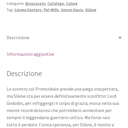
Categorie:
Brossurato
,
Catalogo
,
Colore
Tag:
Cosmo Fantasy
,
Pat Mills
,
Simon Davis
,
Sláine
Descrizione
Informazioni aggiuntive
Descrizione
Lo scontro col Primordiale prende una piega inaspettata,
ma Slàine sta per essere definitivamente sconfitto: Lord
Gododin, per infliggergli il colpo di grazia, evoca nella sua
mente ricordi dolorosi che potrebbero annientare per
sempre il leggendario guerriero celtico. Ma forse non
tutto è perduto: l’unica speranza, per Slàine, è riunirsi a