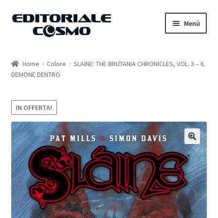
Vai
Vai
Menù
alla
al
navigazione
contenuto
Home
Home
Colore
SLAINE: THE BRUTANIA CHRONICLES, VOL. 3 – IL
DEMONE DENTRO
Catalogo
Carrello
IN OFFERTA!
Il mio account