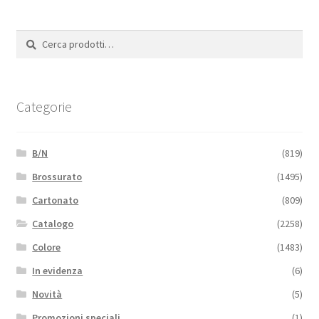
Cerca:
Cerca
Categorie
B/N
(819)
Brossurato
(1495)
Cartonato
(809)
Catalogo
(2258)
Colore
(1483)
In evidenza
(6)
Novità
(5)
Promozioni speciali
(1)