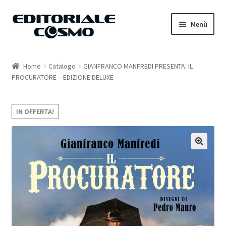
Vai
Vai
Menù
alla
al
navigazione
contenuto
Home
Home
Catalogo
GIANFRANCO MANFREDI PRESENTA: IL
PROCURATORE – EDIZIONE DELUXE
Catalogo
Carrello
IN OFFERTA!
Il mio account