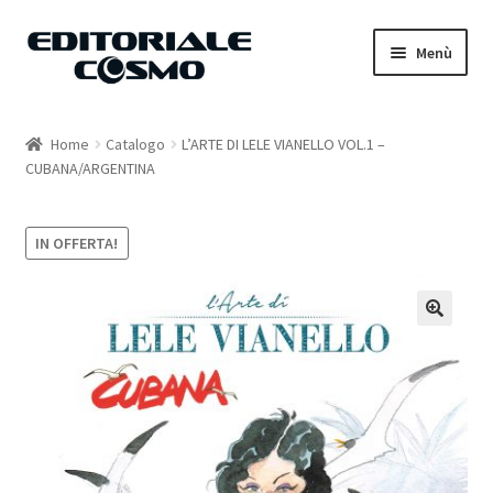
Vai
Vai
Menù
alla
al
navigazione
contenuto
Home
Home
Catalogo
L’ARTE DI LELE VIANELLO VOL.1 –
CUBANA/ARGENTINA
Catalogo
Carrello
IN OFFERTA!
Il mio account