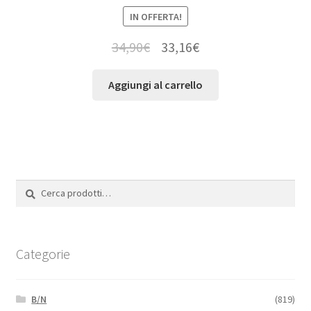
IN OFFERTA!
34,90
€
33,16
€
Aggiungi al carrello
Cerca:
Cerca
Categorie
B/N
(819)