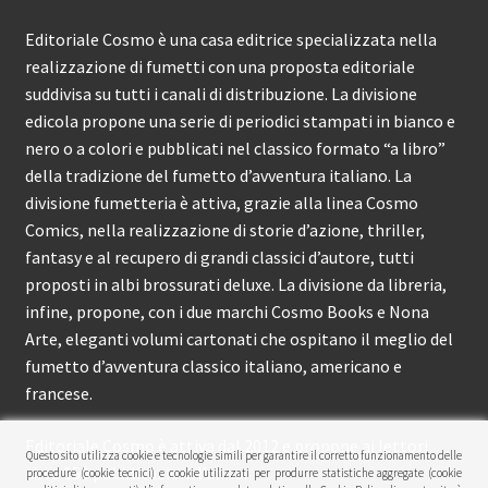
Editoriale Cosmo è una casa editrice specializzata nella
realizzazione di fumetti con una proposta editoriale
suddivisa su tutti i canali di distribuzione. La divisione
edicola propone una serie di periodici stampati in bianco e
nero o a colori e pubblicati nel classico formato “a libro”
della tradizione del fumetto d’avventura italiano. La
divisione fumetteria è attiva, grazie alla linea Cosmo
Comics, nella realizzazione di storie d’azione, thriller,
fantasy e al recupero di grandi classici d’autore, tutti
proposti in albi brossurati deluxe. La divisione da libreria,
infine, propone, con i due marchi Cosmo Books e Nona
Arte, eleganti volumi cartonati che ospitano il meglio del
fumetto d’avventura classico italiano, americano e
francese.
Editoriale Cosmo è attiva dal 2012 e propone ai lettori
Questo sito utilizza cookie e tecnologie simili per garantire il corretto funzionamento delle
circa 150 pubblicazioni l’anno.
procedure (cookie tecnici) e cookie utilizzati per produrre statistiche aggregate (cookie