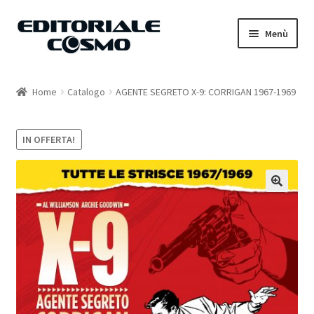
Vai
Vai
Menù
alla
al
navigazione
contenuto
Home
Home
Catalogo
AGENTE SEGRETO X-9: CORRIGAN 1967-1969
Catalogo
IN OFFERTA!
Carrello
Il mio account