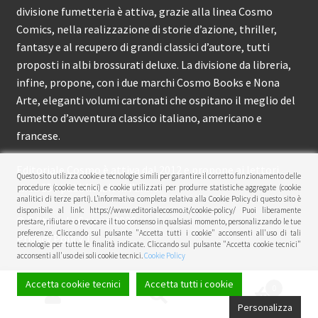
divisione fumetteria è attiva, grazie alla linea Cosmo
Comics, nella realizzazione di storie d’azione, thriller,
fantasy e al recupero di grandi classici d’autore, tutti
proposti in albi brossurati deluxe. La divisione da libreria,
infine, propone, con i due marchi Cosmo Books e Nona
Arte, eleganti volumi cartonati che ospitano il meglio del
fumetto d’avventura classico italiano, americano e
francese.
Editoriale Cosmo è attiva dal 2012 e propone ai lettori
Questo sito utilizza cookie e tecnologie simili per garantire il corretto funzionamento delle
circa 150 pubblicazioni l’anno.
procedure (cookie tecnici) e cookie utilizzati per produrre statistiche aggregate (cookie
analitici di terze parti). L’informativa completa relativa alla Cookie Policy di questo sito è
disponibile al link: https://www.editorialecosmo.it/cookie-policy/ Puoi liberamente
© Editoriale Cosmo 2026
prestare, rifiutare o revocare il tuo consenso in qualsiasi momento, personalizzando le tue
preferenze. Cliccando sul pulsante "Accetta tutti i cookie" acconsenti all'uso di tali
Privacy Policy
tecnologie per tutte le finalità indicate. Cliccando sul pulsante "Accetta cookie tecnici"
acconsenti all'uso dei soli cookie tecnici.
Cookie Policy
Accetta cookie tecnici
Accetta tutti i cookie
0
Cerca:
Cerca
Personalizza