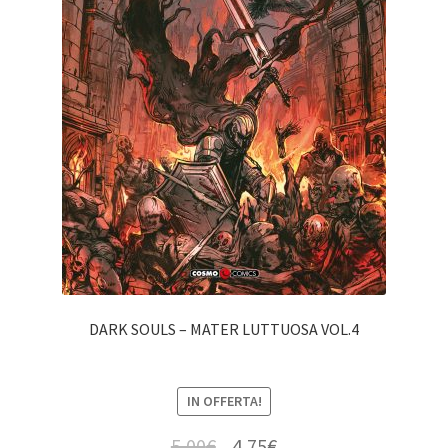
DARK SOULS – MATER LUTTUOSA VOL.4
IN OFFERTA!
5,00
€
4,75
€