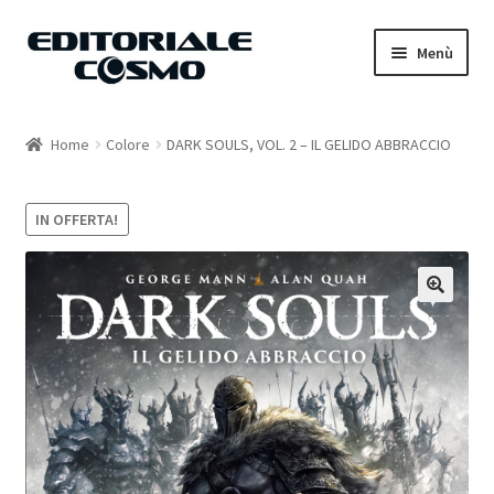
Vai
Vai
Menù
alla
al
navigazione
contenuto
Home
Home
Colore
DARK SOULS, VOL. 2 – IL GELIDO ABBRACCIO
Catalogo
IN OFFERTA!
Carrello
Il mio account