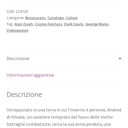
COD:
119729
Categorie:
Brossurato
,
Catalogo
,
Colore
Tag:
Alan Quah
,
Cosmo Fantasy
,
Dark Souls
,
George Mann
,
Videogames
Descrizione
Informazioni aggiuntive
Descrizione
Intrappolato in una terra in cui l’inverno è perenne, Andred
di Ithvale, un cavaliere temprato dal fuoco delle molte
battaglie combattute, cerca la sua arma perduta, una