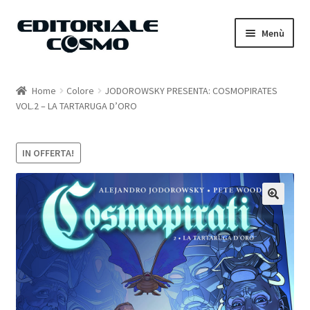
Vai
Vai
Menù
alla
al
navigazione
contenuto
Home
Home
Colore
JODOROWSKY PRESENTA: COSMOPIRATES
VOL.2 – LA TARTARUGA D’ORO
Catalogo
Carrello
IN OFFERTA!
Il mio account