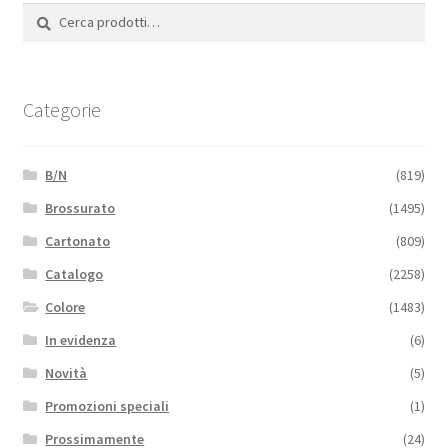
Cerca:
Cerca
Categorie
B/N
(819)
Brossurato
(1495)
Cartonato
(809)
Catalogo
(2258)
Colore
(1483)
In evidenza
(6)
Novità
(5)
Promozioni speciali
(1)
Prossimamente
(24)