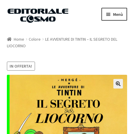
Vai
Vai
Menù
alla
al
navigazione
contenuto
Home
Home
Colore
LE AVVENTURE DI TINTIN – IL SEGRETO DEL
LIOCORNO
Catalogo
Carrello
IN OFFERTA!
Il mio account