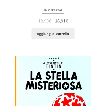
IN OFFERTA!
19,90
€
18,91
€
Aggiungi al carrello