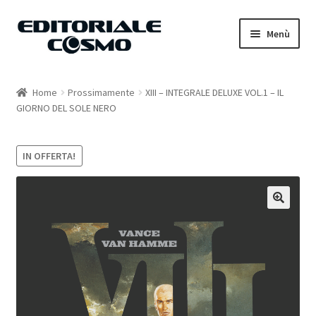
Vai
Vai
Menù
alla
al
navigazione
contenuto
Home
Home
Prossimamente
XIII – INTEGRALE DELUXE VOL.1 – IL
GIORNO DEL SOLE NERO
Catalogo
Carrello
IN OFFERTA!
Il mio account