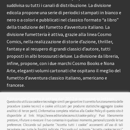
suddivisa su tutti i canali di distribuzione. La divisione
edicola propone una serie di periodici stampati in bianco e
nero o a colori e pubblicati nel classico formato “a libro”
della tradizione del fumetto d’avventura italiano. La
divisione fumetteria è attiva, grazie alla linea Cosmo
Comics, nella realizzazione di storie d’azione, thriller,
fantasy e al recupero di grandi classici d’autore, tutti
proposti in albi brossurati deluxe. La divisione da libreria,
infine, propone, con i due marchi Cosmo Books e Nona
Arte, eleganti volumi cartonati che ospitano il meglio del
fumetto d’avventura classico italiano, americano e
francese.
Editoriale Cosmo è attiva dal 2012 e propone ai lettori
Questo sito utilizza cookie e tecnologie simili per garantire il corretto funzionamento delle
circa 150 pubblicazioni l’anno.
procedure (cookie tecnici) e cookie utilizzati per produrre statistiche aggregate (cookie
analitici di terze parti). L’informativa completa relativa alla Cookie Policy di questo sito è
disponibile al link: https://www.editorialecosmo.it/cookie-policy/ Puoi liberamente
© Editoriale Cosmo 2026
prestare, rifiutare o revocare il tuo consenso in qualsiasi momento, personalizzando le tue
preferenze. Cliccando sul pulsante "Accetta tutti i cookie" acconsenti all'uso di tali
Privacy Policy
tecnologie per tutte le finalità indicate. Cliccando sul pulsante "Accetta cookie tecnici"