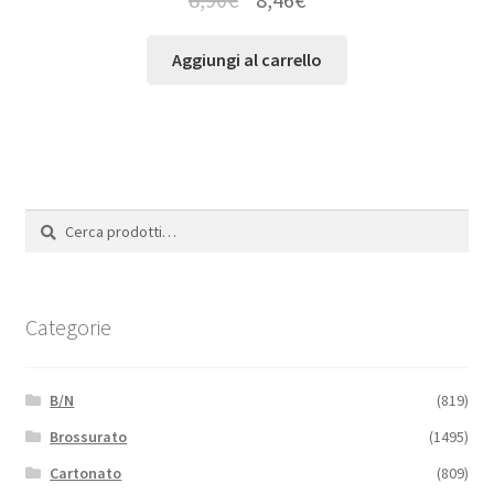
Aggiungi al carrello
Cerca:
Cerca
Categorie
B/N
(819)
Brossurato
(1495)
Cartonato
(809)