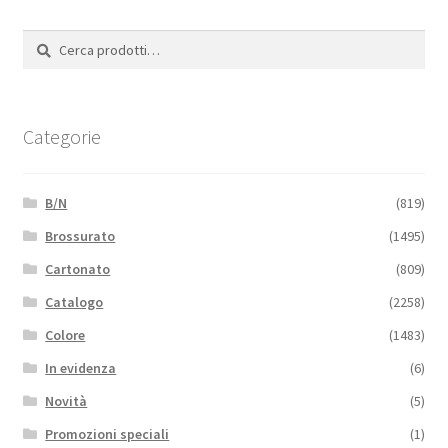
Cerca:
Cerca
Categorie
B/N
(819)
Brossurato
(1495)
Cartonato
(809)
Catalogo
(2258)
Colore
(1483)
In evidenza
(6)
Novità
(5)
Promozioni speciali
(1)