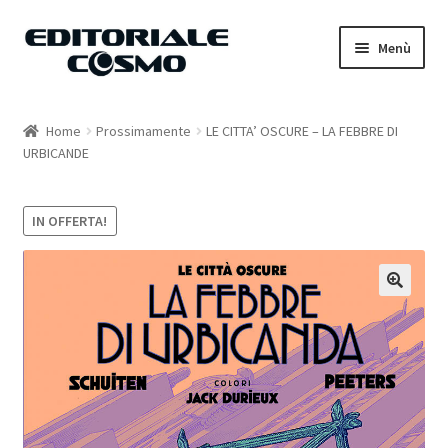
Vai
Vai
Menù
alla
al
navigazione
contenuto
Home
Home
Prossimamente
LE CITTA’ OSCURE – LA FEBBRE DI
URBICANDE
Catalogo
Carrello
IN OFFERTA!
Il mio account