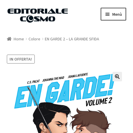
Vai
Vai
Menù
alla
al
navigazione
contenuto
Home
Home
Colore
EN GARDE 2 – LA GRANDE SFIDA
Catalogo
IN OFFERTA!
Carrello
Il mio account