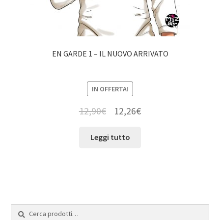
EN GARDE 1 – IL NUOVO ARRIVATO
IN OFFERTA!
12,90
€
12,26
€
Leggi tutto
Cerca:
Cerca