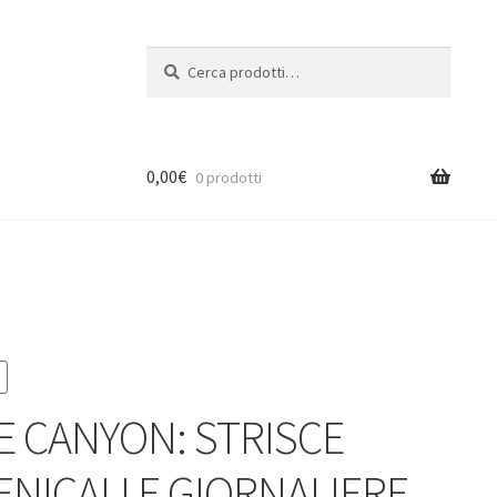
Cerca:
Cerca
0,00
€
0 prodotti
E CANYON: STRISCE
NICALI E GIORNALIERE,