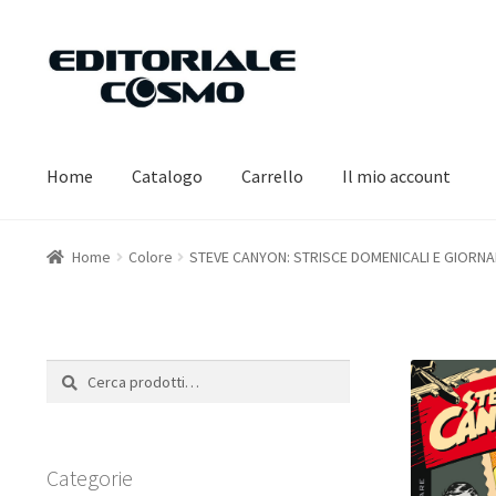
Vai
Vai
alla
al
navigazione
contenuto
Home
Catalogo
Carrello
Il mio account
Home
Colore
STEVE CANYON: STRISCE DOMENICALI E GIORNALI
Cerca:
Cerca
Categorie