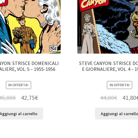
NYON: STRISCE DOMENICALI
STEVE CANYON: STRISCE D
LIERE, VOL. 5 – 1955-1956
E GIORNALIERE, VOL. 4 – 1
IN OFFERTA!
IN OFFERTA!
45,00
€
42,75
€
44,00
€
41,80
Aggiungi al carrello
Aggiungi al carrell