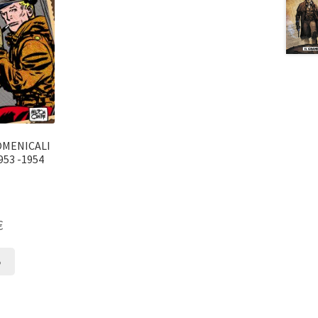
OMENICALI
953 -1954
€
o