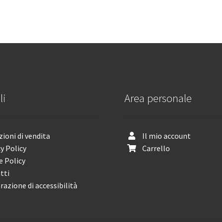
li
Area personale
ioni di vendita
Il mio account
y Policy
Carrello
e Policy
tti
razione di accessibilità