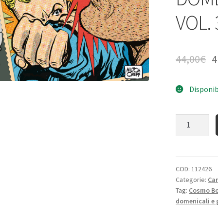
VOL. 
44,00
€
4
Disponib
Quantità
COD:
112426
Categorie:
Ca
Tag:
Cosmo B
domenicali e 