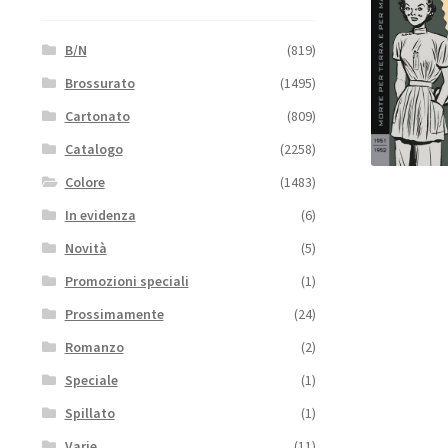
B/N
(819)
Brossurato
(1495)
Cartonato
(809)
Catalogo
(2258)
Colore
(1483)
In evidenza
(6)
Novità
(5)
Promozioni speciali
(1)
Prossimamente
(24)
Romanzo
(2)
Speciale
(1)
Spillato
(1)
Varie
(11)