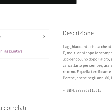
Descrizione
e
L’agghiacciante risata che a
ni aggiuntive
E, molti anni dopo la scompa
uccidendo, uno dopo l’altro, 
cancellarlo per sempre, assi
ritorno. E quella terrificant
Perché, anche negli anni 80, 
– ISBN: 9788869115615
i correlati