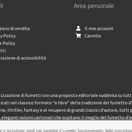
li
Area personale
ioni di vendita
Il mio account
y Policy
Carrello
e Policy
tti
razione di accessibilità
izzazione di fumetti con una proposta editoriale suddivisa su tutti 
licati nel classico formato “a libro” della tradizione del fumetto d
, thriller, fantasy e al recupero di grandi classici d’autore, tutti p
eleganti volumi cartonati che ospitano il meglio del fumetto d’av
e e tecnologie simili per garantire il corretto funzionamento delle procedur
 150 pubblicazioni l’anno.