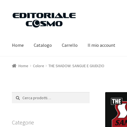
Vai
Vai
alla
al
navigazione
contenuto
Home
Catalogo
Carrello
Il mio account
Home
Colore
THE SHADOW: SANGUE E GIUDIZIO
Cerca:
Cerca
Categorie