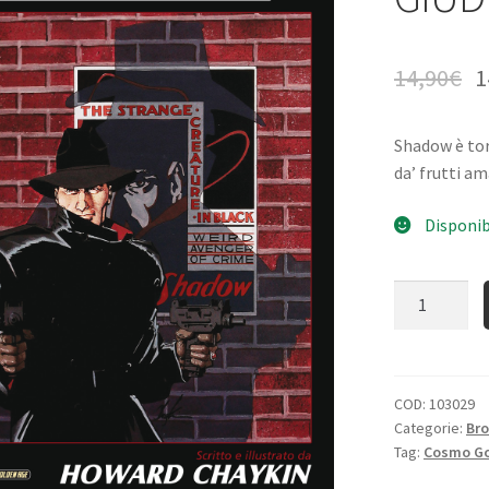
14,90
€
1
Shadow è tor
da’ frutti am
Disponib
Quantità
COD:
103029
Categorie:
Bro
Tag:
Cosmo Go