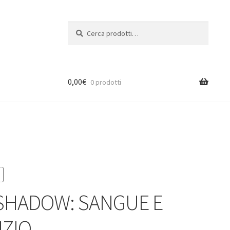
Cerca:
Cerca
0,00
€
0 prodotti
SHADOW: SANGUE E
IZIO