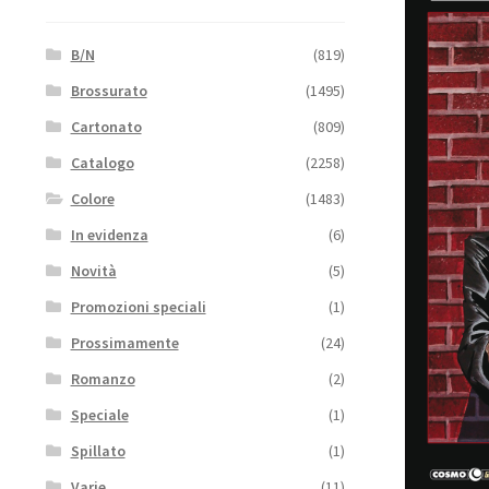
B/N
(819)
Brossurato
(1495)
Cartonato
(809)
Catalogo
(2258)
Colore
(1483)
In evidenza
(6)
Novità
(5)
Promozioni speciali
(1)
Prossimamente
(24)
Romanzo
(2)
Speciale
(1)
Spillato
(1)
Varie
(11)