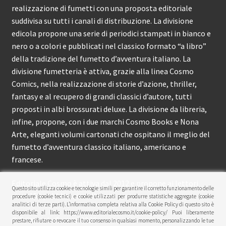
realizzazione di fumetti con una proposta editoriale
suddivisa su tutti i canali di distribuzione. La divisione
edicola propone una serie di periodici stampati in bianco e
nero o a colori e pubblicati nel classico formato “a libro”
della tradizione del fumetto d’avventura italiano. La
divisione fumetteria è attiva, grazie alla linea Cosmo
Comics, nella realizzazione di storie d’azione, thriller,
fantasy e al recupero di grandi classici d’autore, tutti
proposti in albi brossurati deluxe. La divisione da libreria,
infine, propone, con i due marchi Cosmo Books e Nona
Arte, eleganti volumi cartonati che ospitano il meglio del
fumetto d’avventura classico italiano, americano e
francese.
Editoriale Cosmo è attiva dal 2012 e propone ai lettori
Questo sito utilizza cookie e tecnologie simili per garantire il corretto funzionamento delle
circa 150 pubblicazioni l’anno.
procedure (cookie tecnici) e cookie utilizzati per produrre statistiche aggregate (cookie
analitici di terze parti). L’informativa completa relativa alla Cookie Policy di questo sito è
disponibile al link: https://www.editorialecosmo.it/cookie-policy/ Puoi liberamente
© Editoriale Cosmo 2026
prestare, rifiutare o revocare il tuo consenso in qualsiasi momento, personalizzando le tue