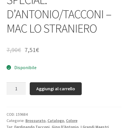
D’ANTONIO/TACCONI –
MAC LO STRANIERO
7,90
€
7,51
€
Disponibile
Quantità
Aggiungi al carrello
COD:
159684
Categorie:
Brossurato
,
Catalogo
,
Colore
Tag:
Ferdinando Tacconi
,
Gino D'Antonio
,
I Grandi Maestri