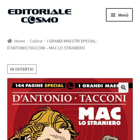
Vai
Vai
Menù
alla
al
navigazione
contenuto
Home
Home
Colore
I GRANDI MAESTRI SPECIAL:
D’ANTONIO/TACCONI – MAC LO STRANIERO
Catalogo
Carrello
IN OFFERTA!
Il mio account