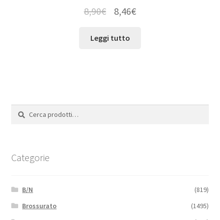
8,90
€
8,46
€
Leggi tutto
Cerca:
Cerca
Categorie
B/N
(819)
Brossurato
(1495)