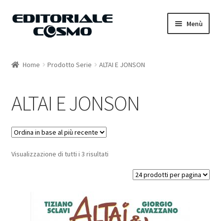
Vai
Vai
Menù
alla
al
navigazione
contenuto
Home
Home
Prodotto Serie
ALTAI E JONSON
Catalogo
ALTAI E JONSON
Carrello
Il mio account
Visualizzazione di tutti i 3 risultati