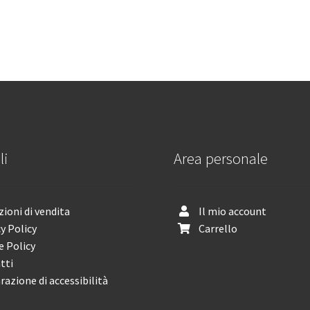
li
Area personale
ioni di vendita
Il mio account
y Policy
Carrello
e Policy
tti
razione di accessibilità