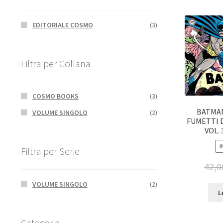
EDITORIALE COSMO
(3)
Filtra per Collana
COSMO BOOKS
(3)
BATMAN
VOLUME SINGOLO
(2)
FUMETTI D
VOL. 
I
Filtra per Serie
42,0
VOLUME SINGOLO
(2)
L
Categorie