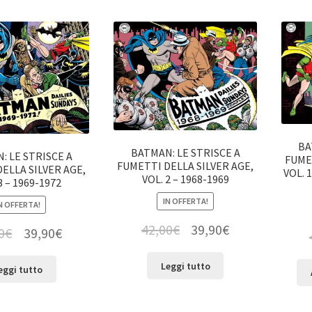
BA
BATMAN: LE STRISCE A
: LE STRISCE A
FUME
FUMETTI DELLA SILVER AGE,
ELLA SILVER AGE,
VOL. 
VOL. 2 – 1968-1969
3 – 1969-1972
IN OFFERTA!
N OFFERTA!
42,00
€
39,90
€
0
€
39,90
€
Leggi tutto
eggi tutto