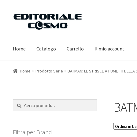
Vai
Vai
alla
al
navigazione
contenuto
Home
Catalogo
Carrello
Il mio account
Home
Prodotto Serie
BATMAN: LE STRISCE A FUMETTI DELLA 
BATM
Cerca:
Cerca
Filtra per Brand