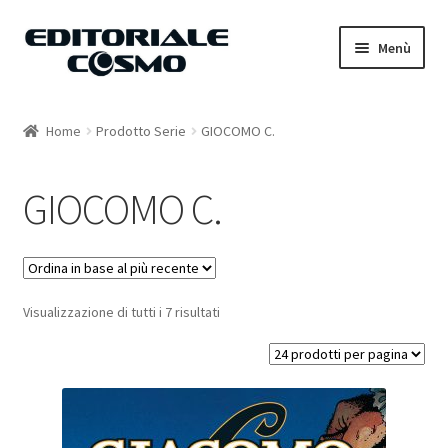
Vai
Vai
Menù
alla
al
navigazione
contenuto
Home
Home
Prodotto Serie
GIOCOMO C.
Catalogo
GIOCOMO C.
Carrello
Il mio account
Visualizzazione di tutti i 7 risultati