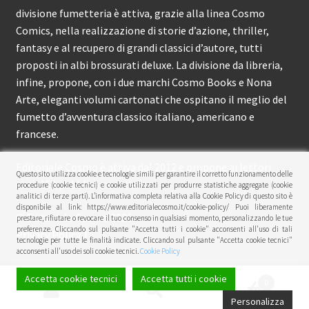
divisione fumetteria è attiva, grazie alla linea Cosmo
Comics, nella realizzazione di storie d’azione, thriller,
fantasy e al recupero di grandi classici d’autore, tutti
proposti in albi brossurati deluxe. La divisione da libreria,
infine, propone, con i due marchi Cosmo Books e Nona
Arte, eleganti volumi cartonati che ospitano il meglio del
fumetto d’avventura classico italiano, americano e
francese.
Editoriale Cosmo è attiva dal 2012 e propone ai lettori
Questo sito utilizza cookie e tecnologie simili per garantire il corretto funzionamento delle
circa 150 pubblicazioni l’anno.
procedure (cookie tecnici) e cookie utilizzati per produrre statistiche aggregate (cookie
analitici di terze parti). L’informativa completa relativa alla Cookie Policy di questo sito è
disponibile al link: https://www.editorialecosmo.it/cookie-policy/ Puoi liberamente
© Editoriale Cosmo 2026
prestare, rifiutare o revocare il tuo consenso in qualsiasi momento, personalizzando le tue
preferenze. Cliccando sul pulsante "Accetta tutti i cookie" acconsenti all'uso di tali
Privacy Policy
tecnologie per tutte le finalità indicate. Cliccando sul pulsante "Accetta cookie tecnici"
acconsenti all'uso dei soli cookie tecnici.
Cookie Policy
Accetta cookie tecnici
Accetta tutti i cookie
0
Cerca:
Cerca
Personalizza