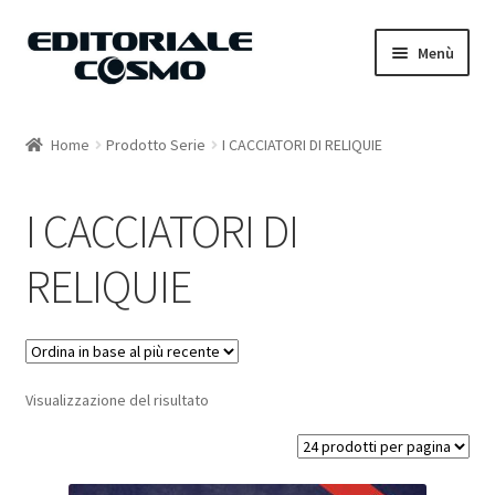
Vai
Vai
Menù
alla
al
navigazione
contenuto
Home
Home
Prodotto Serie
I CACCIATORI DI RELIQUIE
Catalogo
I CACCIATORI DI
Carrello
RELIQUIE
Il mio account
Visualizzazione del risultato