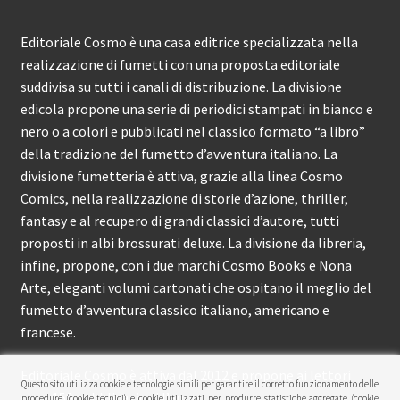
Editoriale Cosmo è una casa editrice specializzata nella
realizzazione di fumetti con una proposta editoriale
suddivisa su tutti i canali di distribuzione. La divisione
edicola propone una serie di periodici stampati in bianco e
nero o a colori e pubblicati nel classico formato “a libro”
della tradizione del fumetto d’avventura italiano. La
divisione fumetteria è attiva, grazie alla linea Cosmo
Comics, nella realizzazione di storie d’azione, thriller,
fantasy e al recupero di grandi classici d’autore, tutti
proposti in albi brossurati deluxe. La divisione da libreria,
infine, propone, con i due marchi Cosmo Books e Nona
Arte, eleganti volumi cartonati che ospitano il meglio del
fumetto d’avventura classico italiano, americano e
francese.
Editoriale Cosmo è attiva dal 2012 e propone ai lettori
Questo sito utilizza cookie e tecnologie simili per garantire il corretto funzionamento delle
circa 150 pubblicazioni l’anno.
procedure (cookie tecnici) e cookie utilizzati per produrre statistiche aggregate (cookie