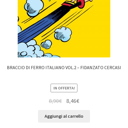
BRACCIO DI FERRO ITALIANO VOL.2 – FIDANZATO CERCASI
IN OFFERTA!
8,90
€
8,46
€
Aggiungi al carrello