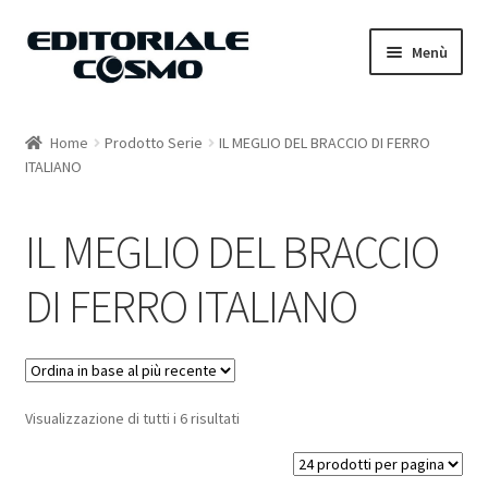
Vai
Vai
Menù
alla
al
navigazione
contenuto
Home
Home
Prodotto Serie
IL MEGLIO DEL BRACCIO DI FERRO
ITALIANO
Catalogo
Carrello
IL MEGLIO DEL BRACCIO
Il mio account
DI FERRO ITALIANO
Visualizzazione di tutti i 6 risultati