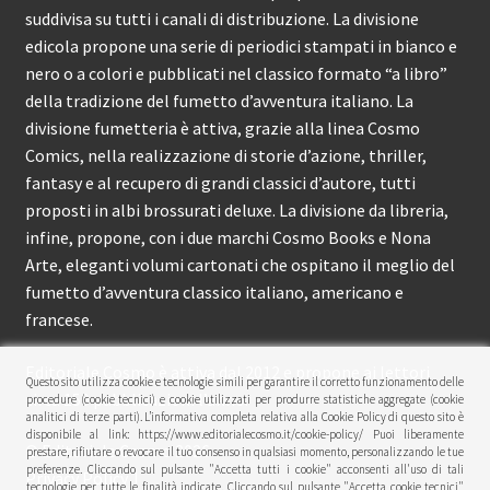
suddivisa su tutti i canali di distribuzione. La divisione
edicola propone una serie di periodici stampati in bianco e
nero o a colori e pubblicati nel classico formato “a libro”
della tradizione del fumetto d’avventura italiano. La
divisione fumetteria è attiva, grazie alla linea Cosmo
Comics, nella realizzazione di storie d’azione, thriller,
fantasy e al recupero di grandi classici d’autore, tutti
proposti in albi brossurati deluxe. La divisione da libreria,
infine, propone, con i due marchi Cosmo Books e Nona
Arte, eleganti volumi cartonati che ospitano il meglio del
fumetto d’avventura classico italiano, americano e
francese.
Editoriale Cosmo è attiva dal 2012 e propone ai lettori
Questo sito utilizza cookie e tecnologie simili per garantire il corretto funzionamento delle
circa 150 pubblicazioni l’anno.
procedure (cookie tecnici) e cookie utilizzati per produrre statistiche aggregate (cookie
analitici di terze parti). L’informativa completa relativa alla Cookie Policy di questo sito è
disponibile al link: https://www.editorialecosmo.it/cookie-policy/ Puoi liberamente
© Editoriale Cosmo 2026
prestare, rifiutare o revocare il tuo consenso in qualsiasi momento, personalizzando le tue
preferenze. Cliccando sul pulsante "Accetta tutti i cookie" acconsenti all'uso di tali
Privacy Policy
tecnologie per tutte le finalità indicate. Cliccando sul pulsante "Accetta cookie tecnici"