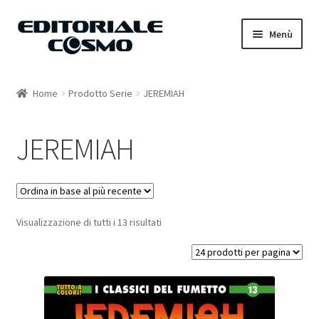
Vai
Vai
Menù
alla
al
navigazione
contenuto
Home
Home
Prodotto Serie
JEREMIAH
Catalogo
JEREMIAH
Carrello
Il mio account
Visualizzazione di tutti i 13 risultati