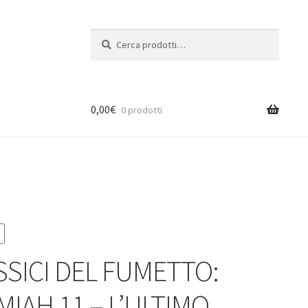
Cerca:
Cerca
0,00
€
0 prodotti
ASSICI DEL FUMETTO:
MIAH 11 – L’ULTIMO