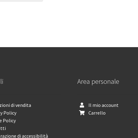
li
Area personale
ioni di vendita
Il mio account
y Policy
Carrello
e Policy
tti
razione di accessibilità