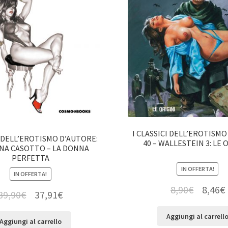
I CLASSICI DELL’EROTISMO
I DELL’EROTISMO D’AUTORE:
40 – WALLESTEIN 3: LE 
NA CASOTTO – LA DONNA
PERFETTA
IN OFFERTA!
IN OFFERTA!
8,90
€
8,46
€
39,90
€
37,91
€
Aggiungi al carrell
Aggiungi al carrello