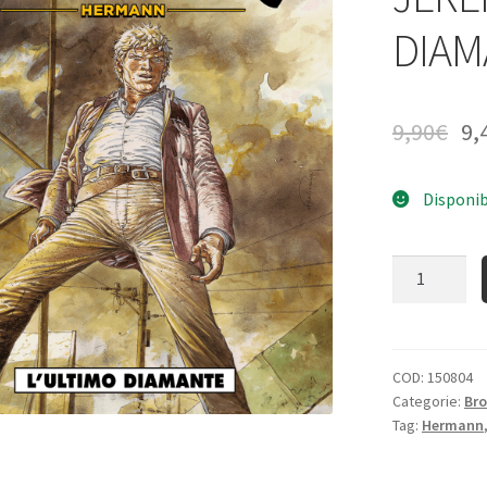
DIAM
9,90
€
9,
Disponib
Quantità
COD:
150804
Categorie:
Bro
Tag:
Hermann