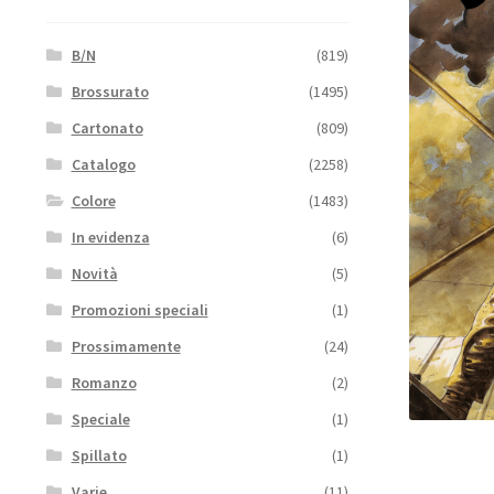
B/N
(819)
Brossurato
(1495)
Cartonato
(809)
Catalogo
(2258)
Colore
(1483)
In evidenza
(6)
Novità
(5)
Promozioni speciali
(1)
Prossimamente
(24)
Romanzo
(2)
Speciale
(1)
Spillato
(1)
Varie
(11)