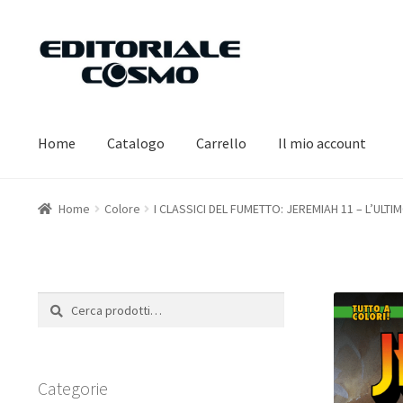
Vai
Vai
alla
al
navigazione
contenuto
Home
Catalogo
Carrello
Il mio account
Home
Colore
I CLASSICI DEL FUMETTO: JEREMIAH 11 – L’ULT
Cerca:
Cerca
Categorie