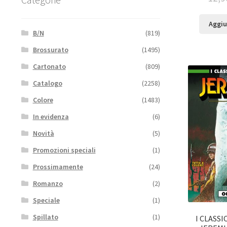
Aggiu
B/N
(819)
Brossurato
(1495)
Cartonato
(809)
Catalogo
(2258)
Colore
(1483)
In evidenza
(6)
Novità
(5)
Promozioni speciali
(1)
Prossimamente
(24)
Romanzo
(2)
Speciale
(1)
Spillato
(1)
I CLASSI