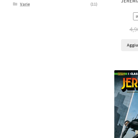
JEREMIA
Varie
(11)
I
4,9
Aggiu