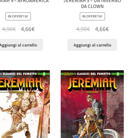
MIAH 4 – AFROAMERICA
JEREMIAH 5 – UN INVERNO
DA CLOWN
IN OFFERTA!
IN OFFERTA!
4,90
€
4,66
€
4,90
€
4,66
€
Aggiungi al carrello
Aggiungi al carrello