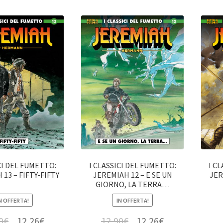
CI DEL FUMETTO:
I CLASSICI DEL FUMETTO:
I C
13 – FIFTY-FIFTY
JEREMIAH 12 – E SE UN
JER
GIORNO, LA TERRA…
N OFFERTA!
IN OFFERTA!
0
€
12,26
€
12,90
€
12,26
€