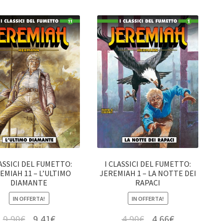
LASSICI DEL FUMETTO:
I CLASSICI DEL FUMETTO:
EMIAH 11 – L’ULTIMO
JEREMIAH 1 – LA NOTTE DEI
DIAMANTE
RAPACI
IN OFFERTA!
IN OFFERTA!
9,90
€
9,41
€
4,90
€
4,66
€