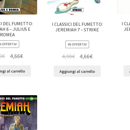
CI DEL FUMETTO:
I C
I CLASSICI DEL FUMETTO:
H 6 – JULIUS E
JE
JEREMIAH 7 – STRIKE
ROMEA
N OFFERTA!
IN OFFERTA!
0
€
4,66
€
4,90
€
4,66
€
ngi al carrello
Aggiungi al carrello