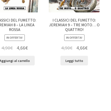
LASSICI DEL FUMETTO:
I CLASSICI DEL FUMETTO:
REMIAH 8 – LA LINEA
JEREMIAH 9 – TRE MOTO… O
ROSSA
QUATTRO!
IN OFFERTA!
IN OFFERTA!
4,90
€
4,66
€
4,90
€
4,66
€
Aggiungi al carrello
Leggi tutto