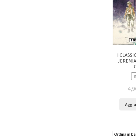
I CLASSI
JEREMIA
I
4,9
Aggiu