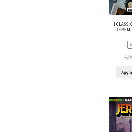
I CLASSI
JEREMIA
I
4,9
Aggiu