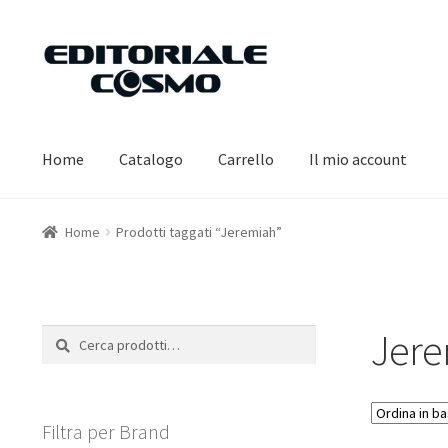
Vai
Vai
alla
al
navigazione
contenuto
Home
Catalogo
Carrello
Il mio account
Home
Prodotti taggati “Jeremiah”
Jere
Cerca:
Cerca
Filtra per Brand