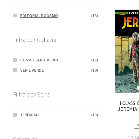
EDITORIALE COSMO
(13)
Filtra per Collana
COSMO SERIE VERDE
(12)
SERIE VERDE
(10)
Filtra per Serie
I CLASSI
JEREMIAH 
JEREMIAH
(13)
I
12,9
Categorie