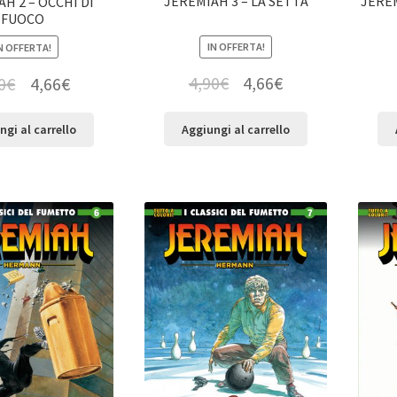
JEREMIAH 3 – LA SETTA
JERE
H 2 – OCCHI DI
FUOCO
IN OFFERTA!
N OFFERTA!
4,90
€
4,66
€
0
€
4,66
€
Aggiungi al carrello
ngi al carrello