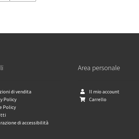
li
Area personale
ioni di vendita
Il mio account
y Policy
Carrello
e Policy
tti
razione di accessibilità