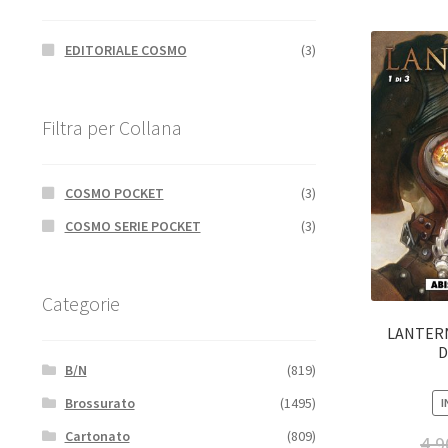
EDITORIALE COSMO
(3)
Filtra per Collana
COSMO POCKET
(3)
COSMO SERIE POCKET
(3)
Categorie
LANTERN 
D
B/N
(819)
Brossurato
(1495)
I
Cartonato
(809)
4,9