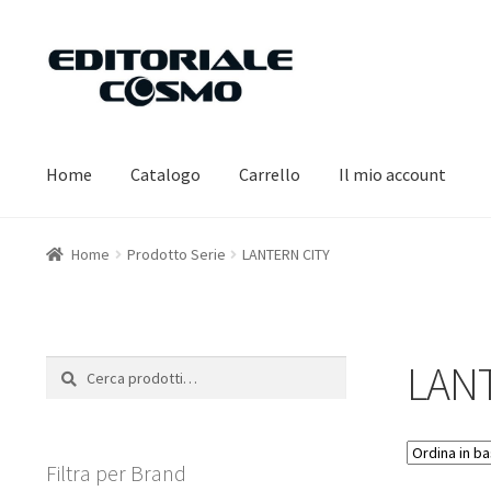
Vai
Vai
alla
al
navigazione
contenuto
Home
Catalogo
Carrello
Il mio account
Home
Prodotto Serie
LANTERN CITY
LANT
Cerca:
Cerca
Filtra per Brand