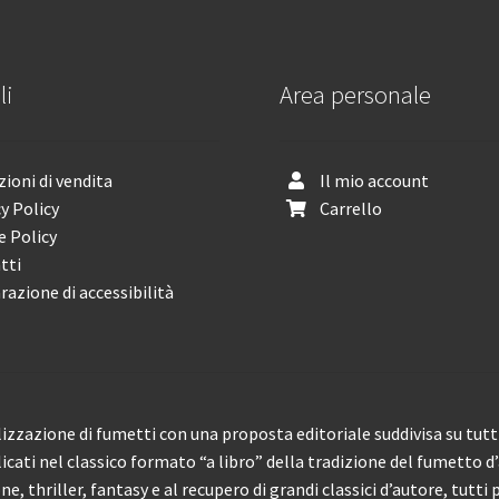
li
Area personale
ioni di vendita
Il mio account
y Policy
Carrello
e Policy
tti
razione di accessibilità
izzazione di fumetti con una proposta editoriale suddivisa su tutti 
licati nel classico formato “a libro” della tradizione del fumetto d
, thriller, fantasy e al recupero di grandi classici d’autore, tutti p