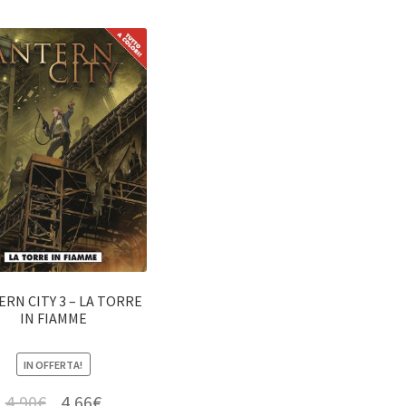
RN CITY 3 – LA TORRE
IN FIAMME
IN OFFERTA!
4,90
€
4,66
€