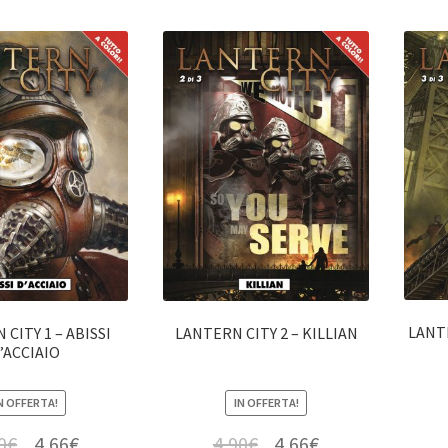
LANTE
CITY 1 – ABISSI
LANTERN CITY 2 – KILLIAN
’ACCIAIO
N OFFERTA!
IN OFFERTA!
0
€
4,66
€
4,90
€
4,66
€