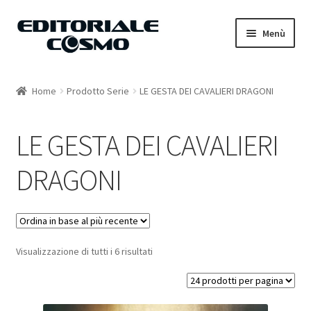
Vai
Vai
Menù
alla
al
navigazione
contenuto
Home
Home
Prodotto Serie
LE GESTA DEI CAVALIERI DRAGONI
Catalogo
LE GESTA DEI CAVALIERI
Carrello
DRAGONI
Il mio account
Visualizzazione di tutti i 6 risultati