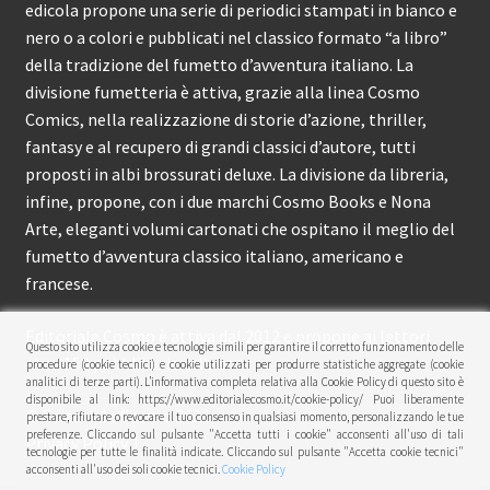
edicola propone una serie di periodici stampati in bianco e
nero o a colori e pubblicati nel classico formato “a libro”
della tradizione del fumetto d’avventura italiano. La
divisione fumetteria è attiva, grazie alla linea Cosmo
Comics, nella realizzazione di storie d’azione, thriller,
fantasy e al recupero di grandi classici d’autore, tutti
proposti in albi brossurati deluxe. La divisione da libreria,
infine, propone, con i due marchi Cosmo Books e Nona
Arte, eleganti volumi cartonati che ospitano il meglio del
fumetto d’avventura classico italiano, americano e
francese.
Editoriale Cosmo è attiva dal 2012 e propone ai lettori
Questo sito utilizza cookie e tecnologie simili per garantire il corretto funzionamento delle
circa 150 pubblicazioni l’anno.
procedure (cookie tecnici) e cookie utilizzati per produrre statistiche aggregate (cookie
analitici di terze parti). L’informativa completa relativa alla Cookie Policy di questo sito è
disponibile al link: https://www.editorialecosmo.it/cookie-policy/ Puoi liberamente
© Editoriale Cosmo 2026
prestare, rifiutare o revocare il tuo consenso in qualsiasi momento, personalizzando le tue
preferenze. Cliccando sul pulsante "Accetta tutti i cookie" acconsenti all'uso di tali
Privacy Policy
tecnologie per tutte le finalità indicate. Cliccando sul pulsante "Accetta cookie tecnici"
acconsenti all'uso dei soli cookie tecnici.
Cookie Policy