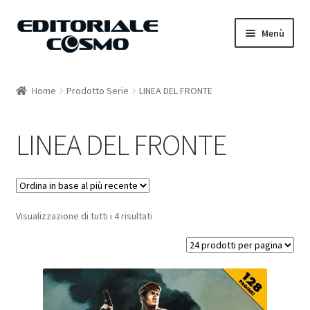
Vai
Vai
Menù
alla
al
navigazione
contenuto
Home
Home
Prodotto Serie
LINEA DEL FRONTE
Catalogo
LINEA DEL FRONTE
Carrello
Il mio account
Visualizzazione di tutti i 4 risultati