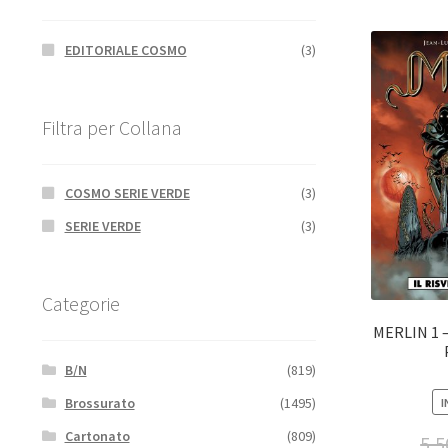
EDITORIALE COSMO
(3)
Filtra per Collana
COSMO SERIE VERDE
(3)
SERIE VERDE
(3)
Categorie
MERLIN 1 –
B/N
(819)
Brossurato
(1495)
I
Cartonato
(809)
5,5