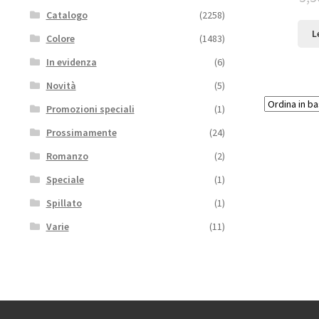
Catalogo
(2258)
L
Colore
(1483)
In evidenza
(6)
Novità
(5)
Promozioni speciali
(1)
Prossimamente
(24)
Romanzo
(2)
Speciale
(1)
Spillato
(1)
Varie
(11)