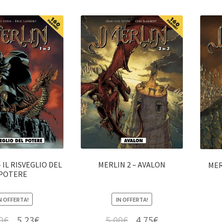
 IL RISVEGLIO DEL
MERLIN 2 – AVALON
MER
POTERE
N OFFERTA!
IN OFFERTA!
0
€
5,23
€
5,00
€
4,75
€