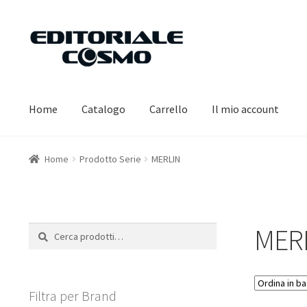
Vai
Vai
alla
al
navigazione
contenuto
Home
Catalogo
Carrello
Il mio account
Home
Prodotto Serie
MERLIN
MER
Cerca:
Cerca
Filtra per Brand