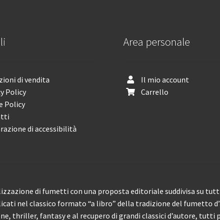
li
Area personale
ioni di vendita
Il mio account
y Policy
Carrello
e Policy
tti
razione di accessibilità
izzazione di fumetti con una proposta editoriale suddivisa su tutti 
licati nel classico formato “a libro” della tradizione del fumetto d
, thriller, fantasy e al recupero di grandi classici d’autore, tutti p