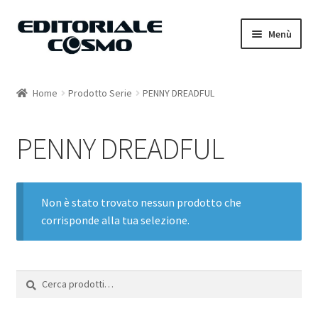
Vai
Vai
Menù
alla
al
navigazione
contenuto
Home
Home
Prodotto Serie
PENNY DREADFUL
Catalogo
PENNY DREADFUL
Carrello
Il mio account
Non è stato trovato nessun prodotto che
corrisponde alla tua selezione.
Cerca:
Cerca