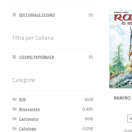
EDITORIALE COSMO
(5)
Filtra per Collana
COSMO PAPERBACK
(5)
Categorie
RAMIRO 
B/N
(819)
Brossurato
(1495)
Cartonato
(809)
I
Catalogo
(2258)
3,0