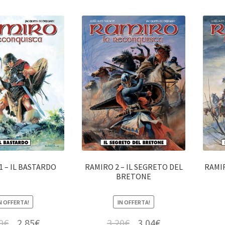
1 – IL BASTARDO
RAMIRO 2 – IL SEGRETO DEL
RAMIR
BRETONE
N OFFERTA!
IN OFFERTA!
0
€
2,85
€
3,20
€
3,04
€