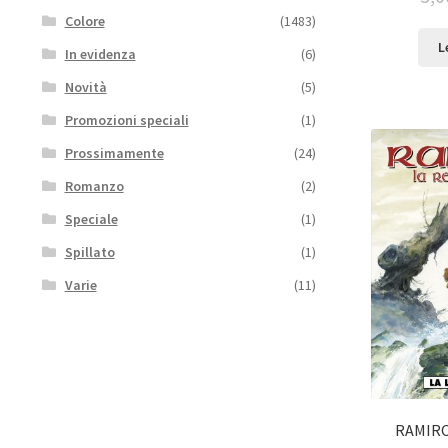
Colore
(1483)
L
In evidenza
(6)
Novità
(5)
Promozioni speciali
(1)
Prossimamente
(24)
Romanzo
(2)
Speciale
(1)
Spillato
(1)
Varie
(11)
RAMIRO 