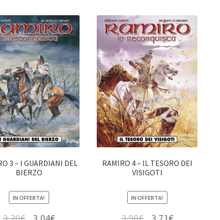
O 3 – I GUARDIANI DEL
RAMIRO 4 – IL TESORO DEI
BIERZO
VISIGOTI
IN OFFERTA!
IN OFFERTA!
3,20
€
3,04
€
3,90
€
3,71
€