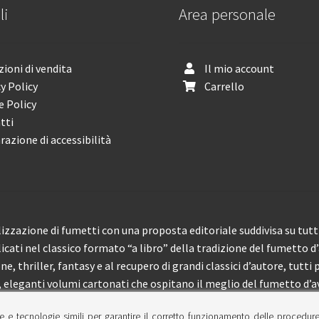
li
Area personale
ioni di vendita
Il mio account
y Policy
Carrello
e Policy
tti
razione di accessibilità
izzazione di fumetti con una proposta editoriale suddivisa su tutti 
licati nel classico formato “a libro” della tradizione del fumetto d
, thriller, fantasy e al recupero di grandi classici d’autore, tutti p
eleganti volumi cartonati che ospitano il meglio del fumetto d’av
e e tecnologie simili per garantire il corretto funzionamento delle procedur
 150 pubblicazioni l’anno.