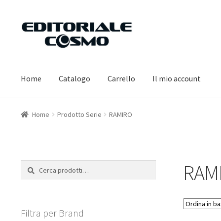
Vai
Vai
alla
al
navigazione
contenuto
Home
Catalogo
Carrello
Il mio account
Home
Prodotto Serie
RAMIRO
RAM
Cerca:
Cerca
Filtra per Brand