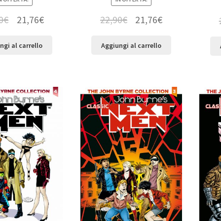
0
€
21,76
€
22,90
€
21,76
€
ngi al carrello
Aggiungi al carrello