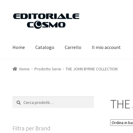
Vai
Vai
alla
al
navigazione
contenuto
Home
Catalogo
Carrello
Il mio account
Home
Prodotto Serie
THE JOHN BYRNE COLLECTION
THE
Cerca:
Cerca
Filtra per Brand