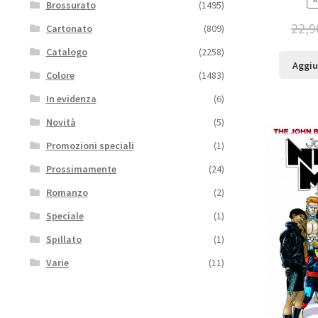
Brossurato
(1495)
22,9
Cartonato
(809)
Catalogo
(2258)
Aggiu
Colore
(1483)
In evidenza
(6)
Novità
(5)
Promozioni speciali
(1)
Prossimamente
(24)
Romanzo
(2)
Speciale
(1)
Spillato
(1)
Varie
(11)