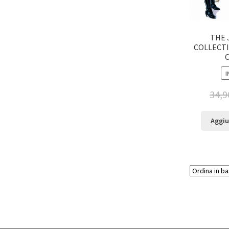
THE 
COLLECTI
C
I
34,9
Aggiu