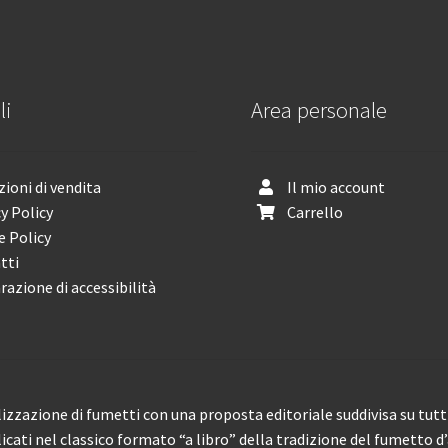
li
Area personale
ioni di vendita
Il mio account
y Policy
Carrello
e Policy
tti
razione di accessibilità
izzazione di fumetti con una proposta editoriale suddivisa su tutti 
licati nel classico formato “a libro” della tradizione del fumetto d