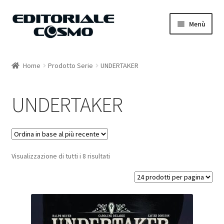
Vai
Vai
Menù
alla
al
navigazione
contenuto
Home
Home
Prodotto Serie
UNDERTAKER
Catalogo
UNDERTAKER
Carrello
Il mio account
Visualizzazione di tutti i 8 risultati