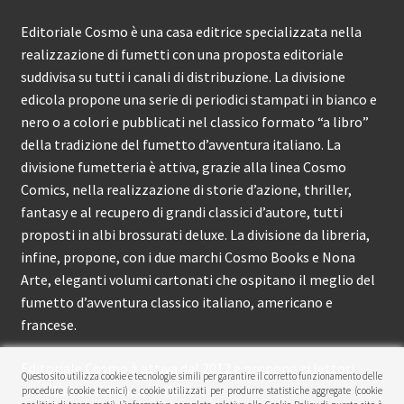
Editoriale Cosmo è una casa editrice specializzata nella
realizzazione di fumetti con una proposta editoriale
suddivisa su tutti i canali di distribuzione. La divisione
edicola propone una serie di periodici stampati in bianco e
nero o a colori e pubblicati nel classico formato “a libro”
della tradizione del fumetto d’avventura italiano. La
divisione fumetteria è attiva, grazie alla linea Cosmo
Comics, nella realizzazione di storie d’azione, thriller,
fantasy e al recupero di grandi classici d’autore, tutti
proposti in albi brossurati deluxe. La divisione da libreria,
infine, propone, con i due marchi Cosmo Books e Nona
Arte, eleganti volumi cartonati che ospitano il meglio del
fumetto d’avventura classico italiano, americano e
francese.
Editoriale Cosmo è attiva dal 2012 e propone ai lettori
Questo sito utilizza cookie e tecnologie simili per garantire il corretto funzionamento delle
circa 150 pubblicazioni l’anno.
procedure (cookie tecnici) e cookie utilizzati per produrre statistiche aggregate (cookie