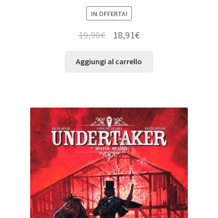
IN OFFERTA!
19,90
€
18,91
€
Aggiungi al carrello