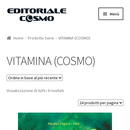
Vai
Vai
Menù
alla
al
navigazione
contenuto
Home
Home
Prodotto Serie
VITAMINA (COSMO)
Catalogo
VITAMINA (COSMO)
Carrello
Il mio account
Visualizzazione di tutti i 6 risultati