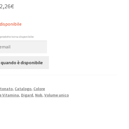
2,26
€
disponibile
prodotto torna disponibile:
 quando è disponibile
rtonato
,
Catalogo
,
Colore
e Vitamina
,
Digard
,
Nob
,
Volume unico