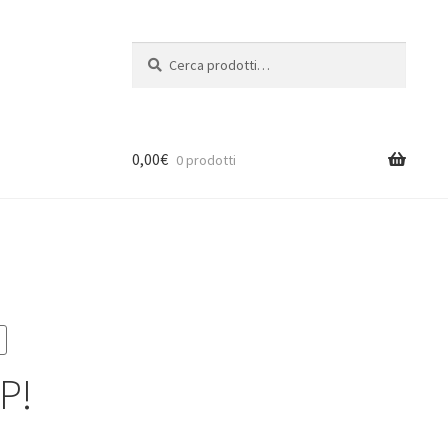
Cerca:
Cerca
0,00
€
0 prodotti
P!