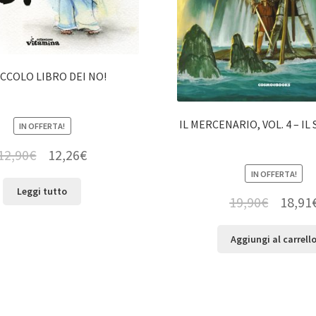
ICCOLO LIBRO DEI NO!
IL MERCENARIO, VOL. 4 – IL
IN OFFERTA!
12,90
€
12,26
€
IN OFFERTA!
Leggi tutto
19,90
€
18,91
Aggiungi al carrell