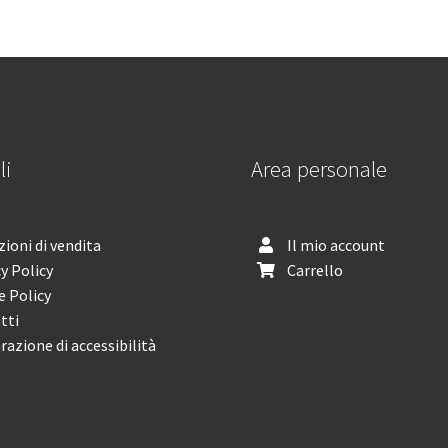
li
Area personale
ioni di vendita
Il mio account
y Policy
Carrello
e Policy
tti
razione di accessibilità