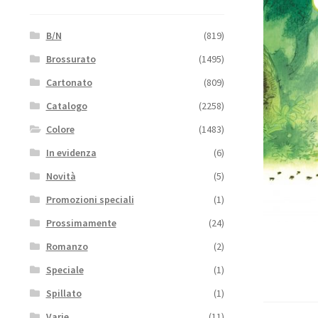
B/N
(819)
Brossurato
(1495)
Cartonato
(809)
Catalogo
(2258)
Colore
(1483)
In evidenza
(6)
Novità
(5)
Promozioni speciali
(1)
Prossimamente
(24)
Romanzo
(2)
Speciale
(1)
Spillato
(1)
Varie
(11)