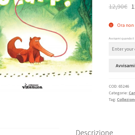
12,90
€
1
Ora non 
Avvisami quando il 
Avvisami
COD:
65246
Categorie:
Ca
Tag:
Collezion
Descrizione