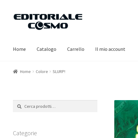
Vai
Vai
alla
al
navigazione
contenuto
Home
Catalogo
Carrello
Il mio account
Home
Colore
SLURP!
Cerca:
Cerca
Categorie