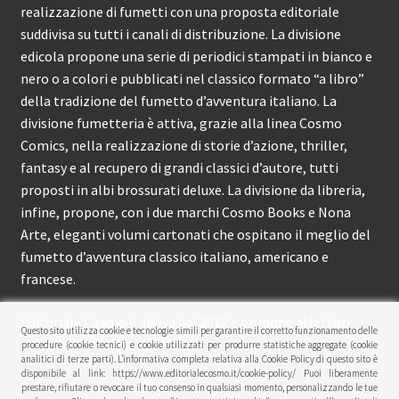
realizzazione di fumetti con una proposta editoriale
suddivisa su tutti i canali di distribuzione. La divisione
edicola propone una serie di periodici stampati in bianco e
nero o a colori e pubblicati nel classico formato “a libro”
della tradizione del fumetto d’avventura italiano. La
divisione fumetteria è attiva, grazie alla linea Cosmo
Comics, nella realizzazione di storie d’azione, thriller,
fantasy e al recupero di grandi classici d’autore, tutti
proposti in albi brossurati deluxe. La divisione da libreria,
infine, propone, con i due marchi Cosmo Books e Nona
Arte, eleganti volumi cartonati che ospitano il meglio del
fumetto d’avventura classico italiano, americano e
francese.
Editoriale Cosmo è attiva dal 2012 e propone ai lettori
Questo sito utilizza cookie e tecnologie simili per garantire il corretto funzionamento delle
circa 150 pubblicazioni l’anno.
procedure (cookie tecnici) e cookie utilizzati per produrre statistiche aggregate (cookie
analitici di terze parti). L’informativa completa relativa alla Cookie Policy di questo sito è
disponibile al link: https://www.editorialecosmo.it/cookie-policy/ Puoi liberamente
© Editoriale Cosmo 2026
prestare, rifiutare o revocare il tuo consenso in qualsiasi momento, personalizzando le tue