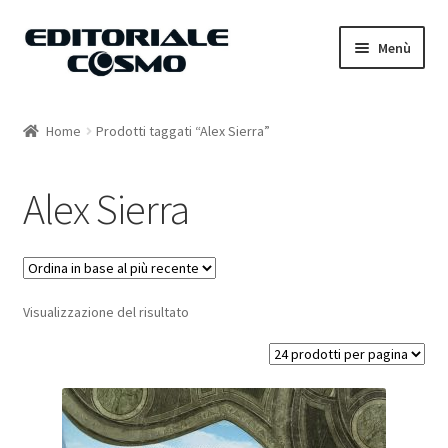
Vai
Vai
Menù
alla
al
navigazione
contenuto
Home
Home
Prodotti taggati “Alex Sierra”
Catalogo
Alex Sierra
Carrello
Il mio account
Visualizzazione del risultato