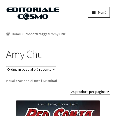
Vai
Vai
Menù
alla
al
navigazione
contenuto
Home
Home
Prodotti taggati “Amy Chu”
Catalogo
Amy Chu
Carrello
Il mio account
Visualizzazione di tutti i 6 risultati