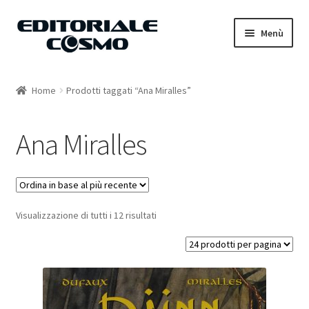
Vai
Vai
Menù
alla
al
navigazione
contenuto
Home
Home
Prodotti taggati “Ana Miralles”
Catalogo
Ana Miralles
Carrello
Il mio account
Visualizzazione di tutti i 12 risultati