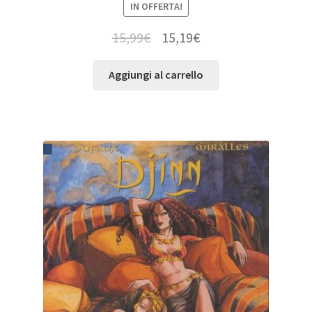
IN OFFERTA!
15,99
€
15,19
€
Aggiungi al carrello