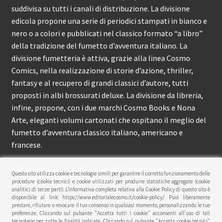
suddivisa su tutti i canali di distribuzione. La divisione
edicola propone una serie di periodici stampati in bianco e
nero o a colori e pubblicati nel classico formato “a libro”
della tradizione del fumetto d’avventura italiano. La
divisione fumetteria è attiva, grazie alla linea Cosmo
Comics, nella realizzazione di storie d’azione, thriller,
fantasy e al recupero di grandi classici d’autore, tutti
proposti in albi brossurati deluxe. La divisione da libreria,
infine, propone, con i due marchi Cosmo Books e Nona
Arte, eleganti volumi cartonati che ospitano il meglio del
fumetto d’avventura classico italiano, americano e
francese.
Editoriale Cosmo è attiva dal 2012 e propone ai lettori
Questo sito utilizza cookie e tecnologie simili per garantire il corretto funzionamento delle
circa 150 pubblicazioni l’anno.
procedure (cookie tecnici) e cookie utilizzati per produrre statistiche aggregate (cookie
analitici di terze parti). L’informativa completa relativa alla Cookie Policy di questo sito è
disponibile al link: https://www.editorialecosmo.it/cookie-policy/ Puoi liberamente
© Editoriale Cosmo 2026
prestare, rifiutare o revocare il tuo consenso in qualsiasi momento, personalizzando le tue
preferenze. Cliccando sul pulsante "Accetta tutti i cookie" acconsenti all'uso di tali
Privacy Policy
tecnologie per tutte le finalità indicate. Cliccando sul pulsante "Accetta cookie tecnici"