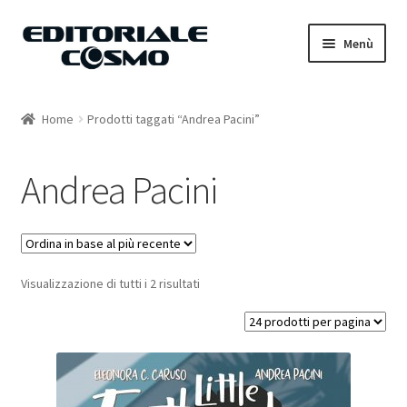
Vai
Vai
Menù
alla
al
navigazione
contenuto
Home
Home
Prodotti taggati “Andrea Pacini”
Catalogo
Andrea Pacini
Carrello
Il mio account
Visualizzazione di tutti i 2 risultati