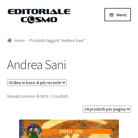
Vai
Vai
Menù
alla
al
navigazione
contenuto
Home
Home
Prodotti taggati “Andrea Sani”
Catalogo
Andrea Sani
Carrello
Il mio account
Visualizzazione di tutti i 2 risultati