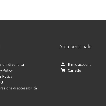
li
Area personale
ioni di vendita
Il mio account
y Policy
Carrello
e Policy
tti
razione di accessibilità