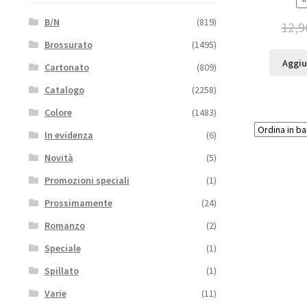
B/N
(819)
12,9
Brossurato
(1495)
Aggiu
Cartonato
(809)
Catalogo
(2258)
Colore
(1483)
In evidenza
(6)
Novità
(5)
Promozioni speciali
(1)
Prossimamente
(24)
Romanzo
(2)
Speciale
(1)
Spillato
(1)
Varie
(11)