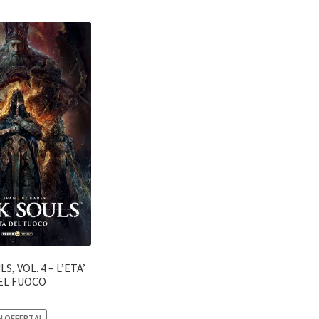
S, VOL. 4 – L’ETA’
EL FUOCO
N OFFERTA!