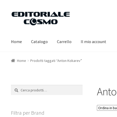
Vai
Vai
alla
al
navigazione
contenuto
Home
Catalogo
Carrello
Il mio account
Home
Prodotti taggati “Anton Kokarev”
Anto
Cerca:
Cerca
Filtra per Brand