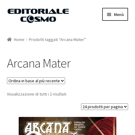
Vai
Vai
Menù
alla
al
navigazione
contenuto
Home
Home
Prodotti taggati “Arcana Mater”
Catalogo
Arcana Mater
Carrello
Il mio account
Visualizzazione di tutti i 2 risultati