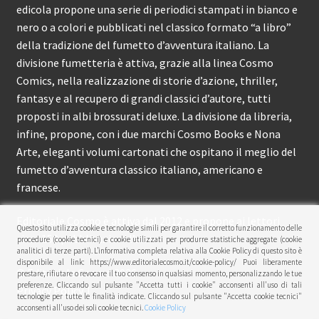
edicola propone una serie di periodici stampati in bianco e
nero o a colori e pubblicati nel classico formato “a libro”
della tradizione del fumetto d’avventura italiano. La
divisione fumetteria è attiva, grazie alla linea Cosmo
Comics, nella realizzazione di storie d’azione, thriller,
fantasy e al recupero di grandi classici d’autore, tutti
proposti in albi brossurati deluxe. La divisione da libreria,
infine, propone, con i due marchi Cosmo Books e Nona
Arte, eleganti volumi cartonati che ospitano il meglio del
fumetto d’avventura classico italiano, americano e
francese.
Editoriale Cosmo è attiva dal 2012 e propone ai lettori
Questo sito utilizza cookie e tecnologie simili per garantire il corretto funzionamento delle
circa 150 pubblicazioni l’anno.
procedure (cookie tecnici) e cookie utilizzati per produrre statistiche aggregate (cookie
analitici di terze parti). L’informativa completa relativa alla Cookie Policy di questo sito è
disponibile al link: https://www.editorialecosmo.it/cookie-policy/ Puoi liberamente
© Editoriale Cosmo 2026
prestare, rifiutare o revocare il tuo consenso in qualsiasi momento, personalizzando le tue
preferenze. Cliccando sul pulsante "Accetta tutti i cookie" acconsenti all'uso di tali
Privacy Policy
tecnologie per tutte le finalità indicate. Cliccando sul pulsante "Accetta cookie tecnici"
acconsenti all'uso dei soli cookie tecnici.
Cookie Policy