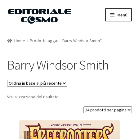
Vai
Vai
Menù
alla
al
navigazione
contenuto
Home
Home
Prodotti taggati “Barry Windsor Smith”
Catalogo
Barry Windsor Smith
Carrello
Il mio account
Visualizzazione del risultato